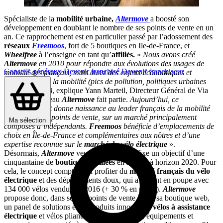
Spécialiste de la
mobilité urbaine,
Altermove
a boosté son
développement en doublant le nombre de ses points de vente en un
an. Ce rapprochement est en particulier passé par l’adossement des
réseaux
Freemoos
, fort de 5 boutiques en Ile-de-France, et
Wheelfree
à l’enseigne en tant qu’
affiliés.
«
Nous avons créé
Altermove
en 2010 pour répondre aux évolutions des usages de
Conseils généraux
Devenir franchisé
Devenir franchiseur
mobilité des français, mais aussi des enjeux économiques et
écologiques de la mobilité (pics de pollution, politiques urbaines
anti-voitures…)
, explique Yann Marteil, Directeur Général de Via
ID, dont le réseau
Altermove
fait partie.
Aujourd’hui, ce
rapprochement donne naissance au leader français de la mobilité
douce avec 12 points de vente, sur un marché principalement
Ma sélection
composés d’indépendants.
Freemoos
bénéficie d’emplacements de
choix en Île-de-France et complémentaires aux nôtres et d’une
expertise reconnue sur le
marché du vélo électrique
».
Désormais,
Altermove
veut accélérer et se fixe un objectif d’une
cinquantaine de
boutiques affiliées
en France à horizon 2020. Pour
cela, le concept compte bien profiter du
marché français du vélo
électrique
et des déplacements doux, qui a le vent en poupe avec
134 000 vélos vendus en 2016 (+ 30 % en un an).
Altermove
propose donc, dans ses 14 points de vente et sur sa boutique web,
un panel de solutions et de produits innovants :
vélos à assistance
électrique
et vélos pliants, trottinettes, roues, équipements et