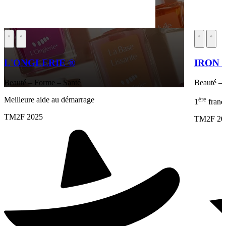
L'ONGLERIE ®
IRON 
Beauté – Forme – Santé
Beauté – 
Meilleure aide au démarrage
ère
1
franc
TM2F 2025
TM2F 20