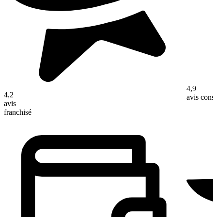
4,9
4,2
avis con
avis
franchisé