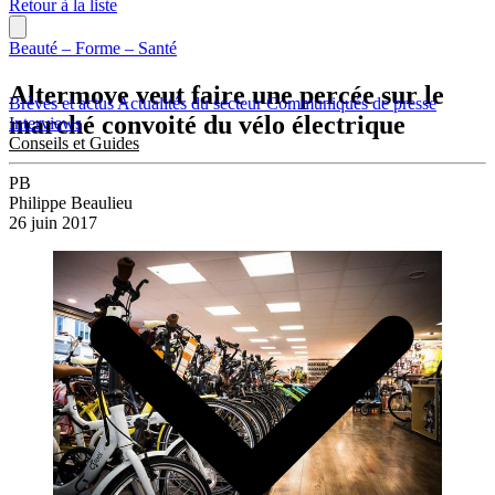
Retour à la liste
Beauté – Forme – Santé
Altermove veut faire une percée sur le
Brèves et actus
Actualités du secteur
Communiqués de presse
marché convoité du vélo électrique
Interviews
Conseils et Guides
PB
Philippe Beaulieu
26 juin 2017