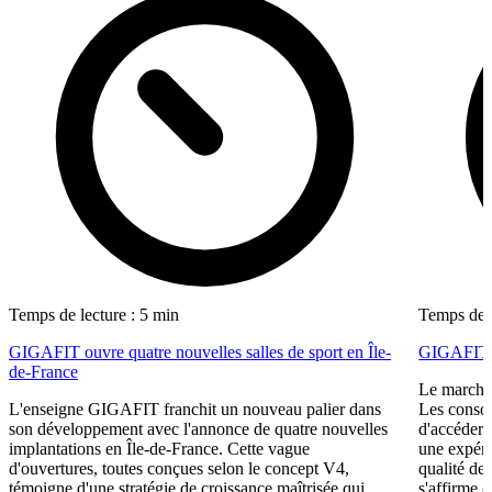
Temps de lecture : 5 min
Temps de l
GIGAFIT ouvre quatre nouvelles salles de sport en Île-
GIGAFIT r
de-France
Le marché 
L'enseigne GIGAFIT franchit un nouveau palier dans
Les consom
son développement avec l'annonce de quatre nouvelles
d'accéder 
implantations en Île-de-France. Cette vague
une expéri
d'ouvertures, toutes conçues selon le concept V4,
qualité de
témoigne d'une stratégie de croissance maîtrisée qui
s'affirme 