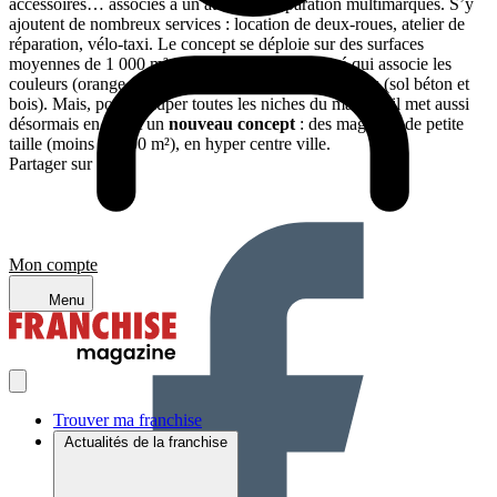
accessoires… associés à un atelier de réparation multimarques. S’y
ajoutent de nombreux services : location de deux-roues, atelier de
réparation, vélo-taxi. Le concept se déploie sur des surfaces
moyennes de 1 000 m² dotées d’un décor soigné qui associe les
couleurs (orange, prune et vert) et les matériaux bruts (sol béton et
bois). Mais, pour occuper toutes les niches du marché, il met aussi
désormais en avant un
nouveau concept
: des magasins de petite
taille (moins de 200 m²), en hyper centre ville.
Partager sur :
Mon compte
Menu
Trouver ma franchise
Actualités de la franchise