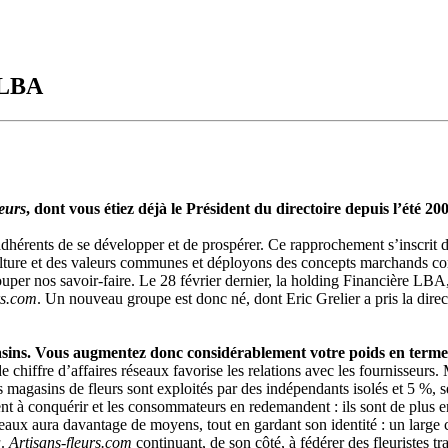
 LBA
eurs
, dont vous étiez déjà le Président du directoire depuis l’été 20
dhérents de se développer et de prospérer. Ce rapprochement s’inscrit da
lture et des valeurs communes et déployons des concepts marchands compl
ouper nos savoir-faire. Le 28 février dernier, la holding Financière LBA, 
rs.com
. Un nouveau groupe est donc né, dont Eric Grelier a pris la directi
ins. Vous augmentez donc considérablement votre poids en termes d’
 chiffre d’affaires réseaux favorise les relations avec les fournisseurs. Ma
 magasins de fleurs sont exploités par des indépendants isolés et 5 %, 
ent à conquérir et les consommateurs en redemandent : ils sont de plus e
eaux aura davantage de moyens, tout en gardant son identité : un large 
a
.
Artisans-fleurs.com
continuant, de son côté, à fédérer des fleuristes tr