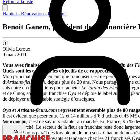
Retour à la liste
Habitat - Rénovation - Bâtiment
Benoit Ganem, président de la Financière
OL
Olivia Leroux
9 mars 2011
Vous avez finalisé, la semaine dernière, le rachat du
Jardin des Fl
Quels sont les enjeux et les objectifs de ce rapprochement ?
Mon principal objectif en tant que franchiseur est de permettre à mes a
d’
Artisans-fleurs.com
, depuis plus de 20 ans. Nous partageons une cu
suis entré en négociations pour racheter
Le Jardin des Fleurs
, de regr
et de Cinor, société qui franchise
Oya
et déploie le label
Artisans-fleu
de déployer une véritable stratégie d’enseignes.
Oya
et
Artisans-fleurs.com
représentent ensemble plus de 80 magas
Il est évident que peser entre 12 et 14 millions d’€ d’achats et 45 M€ de
en revanche, c’est de savoir s’adapter au marché. En France, 95 % des
Mon compte
parts de marché. Le secteur de la fleur en franchise reste donc largem
Menu
association nous paraît dès lors pleine de bon sens. Chacun de nos rés
Fleurs
; des produits innovants et tendance chez les 21 franchisés
Oy