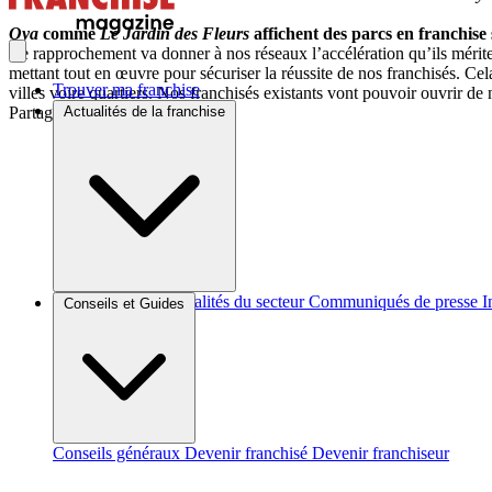
Oya
comme
Le Jardin des Fleurs
affichent des parcs en franchise
Ce rapprochement va donner à nos réseaux l’accélération qu’ils mériten
mettant tout en œuvre pour sécuriser la réussite de nos franchisés. Ce
Trouver ma franchise
villes voire quartiers. Nos franchisés existants vont pouvoir ouvrir d
Partager sur :
Actualités de la franchise
Brèves et actus
Actualités du secteur
Communiqués de presse
I
Conseils et Guides
Conseils généraux
Devenir franchisé
Devenir franchiseur