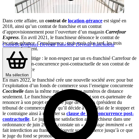
Dans cette affaire, un
contrat de
location-gérance
est signé en
2018, ainsi qu’un contrat de franchise et un contrat
d’approvisionnement pour l’ouverture d’un magasin
Carrefour
Express
. En avril 2021, le franchiseur dénonce le contrat de
location-gérance. Conséquence : trois mois plus tard, les trois
Conseils généraux
Devenir franchisé
Devenir franchiseur
contrats s’arrêtent.
A l’origine du litige : le non-respect par un ex-franchisé Carrefour de
la clause de non-concurrence post-contractuelle de son contrat de
location-gérance
Ma sélection
En mars 2022, le franchisé crée une nouvelle société avec pour but
l’exploitation d’un fonds de commerce sous l’enseigne concurrente
Coccinelle
dans la même rue, à quelques numéros de distance
seulement. Le franchiseur somme rapidement son ex-partenaire de
renoncer à son projet et saisit le juge des référés (président du
tribunal de commerce) pour qu’il décide à bref délai de le stopper et
le contraigne ainsi à respecter sa
clause de non-concurrence post-
contractuelle
. Le juge donne satisfaction au franchiseur dans une
ordonnance de juin 2022. Il constate un
« dommage imminent »
et
fait interdiction au franchisé d’ouvrir son commerce jusqu’à ce que
le juge du fond se prononce.