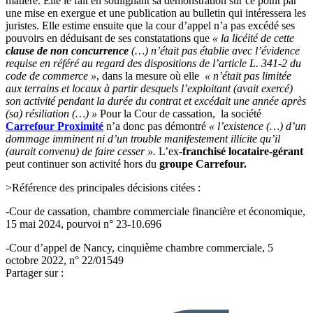
matière. Elle le fait en soulignant sa démonstration sur ce point par
une mise en exergue et une publication au bulletin qui intéressera les
juristes. Elle estime ensuite que la cour d’appel n’a pas excédé ses
pouvoirs en déduisant de ses constatations que
« la licéité de cette
clause de non concurrence
(…) n’était pas établie avec l’évidence
requise en référé au regard des dispositions de l’article L. 341-2 du
code de commerce »
, dans la mesure où elle
« n’était pas limitée
aux terrains et locaux à partir desquels l’exploitant (avait exercé)
son activité pendant la durée du contrat et excédait une année après
(sa) résiliation (…) »
Pour la Cour de cassation, la société
Carrefour Proximité
n’a donc pas démontré
« l’existence (…) d’un
dommage imminent ni d’un trouble manifestement illicite qu’il
(aurait convenu) de faire cesser ».
L’ex-
franchisé locataire-gérant
peut continuer son activité hors du
groupe Carrefour.
>Référence des principales décisions citées :
-Cour de cassation, chambre commerciale financière et économique,
15 mai 2024, pourvoi n° 23-10.696
-Cour d’appel de Nancy, cinquième chambre commerciale, 5
octobre 2022, n° 22/01549
Partager sur :