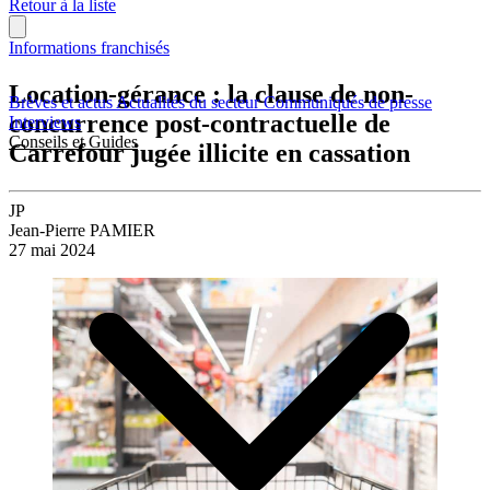
Retour à la liste
Informations franchisés
Location-gérance : la clause de non-
Brèves et actus
Actualités du secteur
Communiqués de presse
concurrence post-contractuelle de
Interviews
Conseils et Guides
Carrefour jugée illicite en cassation
JP
Jean-Pierre PAMIER
27 mai 2024