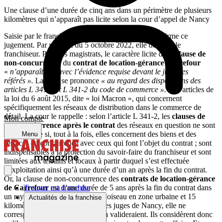
Une clause d’une durée de cinq ans dans un périmètre de plusieurs
kilomètres qui n’apparaît pas licite selon la cour d’appel de Nancy
Saisie par le franchisé, la cour d’appel de Nancy infirme ce
jugement. Par un arrêt du 5 octobre 2022, elle déboute le
franchiseur. Pour les magistrats, le caractère licite de la
clause de
non-concurrence
du
contrat de location-gérance Carrefour
«
n’apparaît pas avec l’évidence requise devant le juge des
référés ».
La cour se prononce
« au regard des dispositions des
articles L 341-1 et L 341-2 du code de commerce »
. Des articles de
la loi du 6 août 2015, dite « loi Macron », qui concernent
spécifiquement les réseaux de distribution dans le commerce de
détail. La cour le rappelle : selon l’article L 341-2, les
clauses de
Mon compte
non-concurrence après le contrat
des réseaux en question ne sont
valables que si, tout à la fois, elles concernent des biens et des
Menu
services en concurrence avec ceux qui font l’objet du contrat ; sont
indispensables à la protection du savoir-faire du franchiseur et sont
limitées aux terrains et locaux à partir duquel s’est effectuée
l’exploitation ainsi qu’à une durée d’un an après la fin du contrat.
Or, la clause de non-concurrence des
contrats de location-gérance
de Carrefour
est d’une durée de 5 ans après la fin du contrat dans
Trouver ma franchise
un rayon de 5 kilomètres à vol d’oiseau en zone urbaine et 15
Actualités de la franchise
kilomètres en zone rurale. Pour les juges de Nancy, elle ne
correspond pas aux critères qui la valideraient. Ils considèrent donc