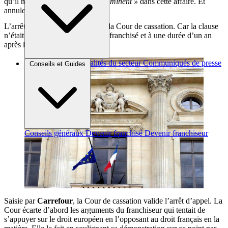
qu’il n’y a pas de
« dommage imminent »
dans cette affaire. Et
annulent l’ordonnance de référé.
L’arrêt d’appel est approuvé par la Cour de cassation. Car la clause
n’était pas limitée aux locaux du franchisé et à une durée d’un an
après la fin du contrat
Brèves et actus
Actualités du secteur
Communiqués de presse
Conseils et Guides
Interviews
Conseils généraux
Devenir franchisé
Devenir franchiseur
Saisie par
Carrefour
, la Cour de cassation valide l’arrêt d’appel. La
Cour écarte d’abord les arguments du franchiseur qui tentait de
s’appuyer sur le droit européen en l’opposant au droit français en la