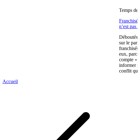
Temps de l
Franchisés
n’est pas 
Déboutés e
sur le part
franchisés
eux, parce
compte » av
informer s
conflit qui
Accueil