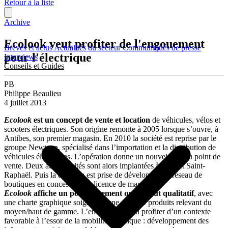
Retour à la liste
Archive
Ecolook veut profiter de l'engouement
Brèves et actus
Actualités du secteur
Communiqués de presse
pour l'électrique
Interviews
Conseils et Guides
PB
Philippe Beaulieu
4 juillet 2013
Ecolook
est un concept de vente et location
de véhicules, vélos et
scooters électriques. Son origine remonte à 2005 lorsque s’ouvre, à
Antibes, son premier magasin. En 2010 la société est reprise par le
groupe Newteon, spécialisé dans l’importation et la distribution de
véhicules électriques. L’opération donne un nouvel élan au point de
vente. Deux autres unités sont alors implantées à Nice et Saint-
Raphaël. Puis la décision est prise de développer un réseau de
boutiques en concession de licence de marque.
Ecolook
affiche un positionnement qui se veut qualitatif
, avec
une charte graphique soignée et une offre de produits relevant du
moyen/haut de gamme. L’enseigne entend profiter d’un contexte
favorable à l’essor de la mobilité électrique : développement des