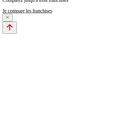
Comparez jusqu'à trois franchises
Je compare les franchises