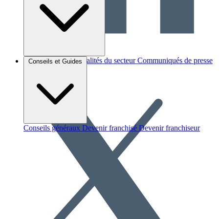
Brèves et actus
Actualités du secteur
Communiqués de presse
Conseils et Guides
Interviews
Conseils généraux
Devenir franchisé
Devenir franchiseur