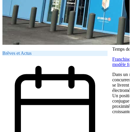
Temps de l
Brèves et Actus
Franchise 
modèle fon
Dans un ma
concurrent
se livrent
électromén
Un positio
conjugue pr
proximité.
croissante.