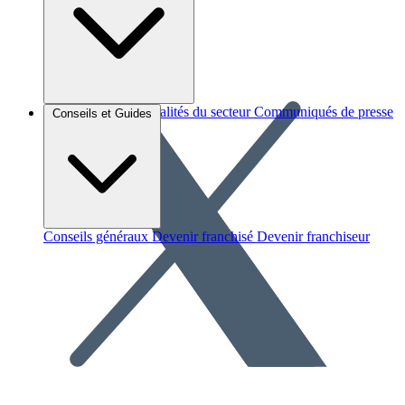
Brèves et actus
Actualités du secteur
Communiqués de presse
Conseils et Guides
Interviews
Conseils généraux
Devenir franchisé
Devenir franchiseur