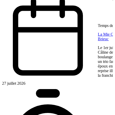
Temps de l
La Mie Câl
Brieuc
Le 1er jui
Câline de 
boulangeri
un trio fa
époux entre
reprise ill
la franchis
27 juillet 2026