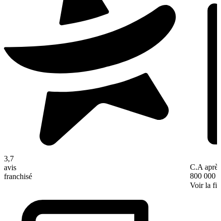
3,7
C.A après
avis
800 000 
franchisé
Voir la fi