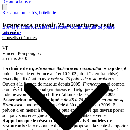
Retour à la liste
Restauration, cafés, hôtellerie
Francesca prévoit 25 ouvertures cette
Brèves et actus
Actualités du secteur
Communiqués de presse
année
Interviews
Conseils et Guides
VP
Vincent Pompougnac
25 mars 2010
La chaîne de
« gastronomie italienne en restauration »
rapide
(56
points de vente en France au 1er.10.2009, dont 52 en franchise)
revendiquait début mars
« près de 75 points de restauration ».
Ouvert à la licence de marque depuis 2005,
Francesca
, qui compte
5 unités à l’international (en Suisse, en Belgique et au Portugal)
indique avoir réalisé un chiffre d’affaires de 10,5 M€ en 2009.
Passée selon un communiqué
« de 45 à 75 licenciés en un an »,
Francesca
annonce avoir procédé à 30 ouvertures en 2009. Et
prévoit d’en mener à bien 25 de plus en 2010, ce qui devrait porter
son parc sous enseigne à une centaine de points de vente.
Rappelons que le réseau décline désormais 3 modèles de
restaurants
: le « ristorante di pasta », proposant la vente à emporter