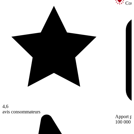
Coup
4,6
avis consommateurs
Apport pe
100 000 