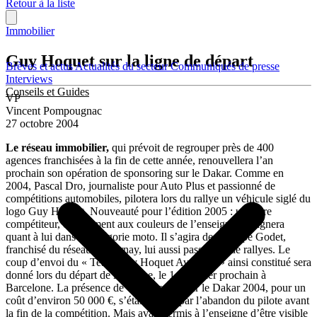
Retour à la liste
Immobilier
Guy Hoquet sur la ligne de départ
Brèves et actus
Actualités du secteur
Communiqués de presse
Interviews
Conseils et Guides
VP
Vincent Pompougnac
27 octobre 2004
Le réseau immobilier,
qui prévoit de regrouper près de 400
agences franchisées à la fin de cette année, renouvellera l’an
prochain son opération de sponsoring sur le Dakar. Comme en
2004, Pascal Dro, journaliste pour Auto Plus et passionné de
compétitions automobiles, pilotera lors du rallye un véhicule siglé du
logo Guy Hoquet. Nouveauté pour l’édition 2005 : un autre
compétiteur, entièrement aux couleurs de l’enseigne, s’alignera
quant à lui dans la catégorie moto. Il s’agira de Philippe Godet,
franchisé du réseau à Epernay, lui aussi passionné de rallyes. Le
coup d’envoi du « Team Guy Hoquet Aventure » ainsi constitué sera
donné lors du départ de la course, le 1er janvier prochain à
Barcelone. La présence de Guy Hoquet sur le Dakar 2004, pour un
coût d’environ 50 000 €, s’était soldée par l’abandon du pilote avant
la fin de la compétition. Mais avait permis à l’enseigne d’être visible