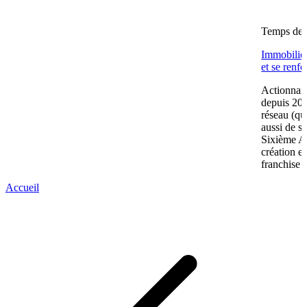
Temps de l
Immobilier
et se renf
Actionnair
depuis 202
réseau (qu
aussi de s
Sixième A
création e
franchise 
Accueil