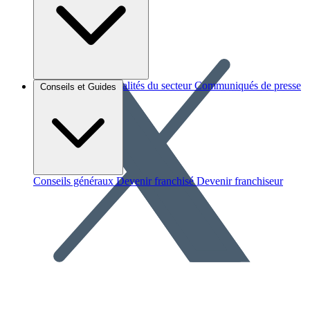
Brèves et actus
Actualités du secteur
Communiqués de presse
Conseils et Guides
Interviews
Conseils généraux
Devenir franchisé
Devenir franchiseur