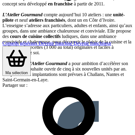
concept sera développé
en franchise
à partir de 2011.
L’Atelier Gourmand
compte aujourd’hui 10 ateliers : une
unité-
pilote
et neuf
ateliers franchisés
, dont un en Côte d’Ivoire.
L’enseigne s’adresse aux particuliers, adultes et enfants, ainsi qu’aux
groupes, dans une ambiance chaleureuse et conviviale. Elle propose
des
cours de cuisine collectifs
ludiques, dans une ambiance
conviviale et chaleureuse, pour découvrir le plaisir de la cuisine et la
Conseils généraux
Devenir franchisé
Devenir franchiseur
réalisation de recettes (3 000 au total) originales et faciles à
reproduire chez soi.
Aujourd’hui
L’Atelier Gourmand
a pour ambition d’accélérer son
expansion et souhaite ouvrir de cinq à six nouvelles unités par an.
Ma sélection
Les prochaines implantations sont prévues à Challans, Nantes et
Saint-Germain-en-Laye.
Partager sur :