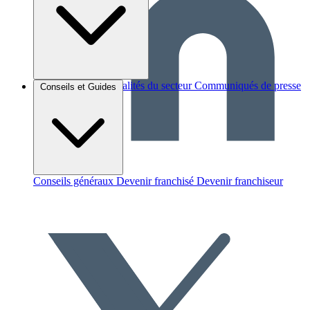
Brèves et actus
Actualités du secteur
Communiqués de presse
Conseils et Guides
Interviews
Conseils généraux
Devenir franchisé
Devenir franchiseur