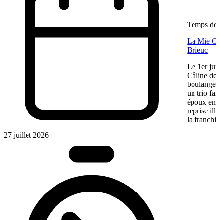
Temps de l
La Mie Câl
Brieuc
Le 1er jui
Câline de 
boulangeri
un trio fa
époux entre
reprise ill
la franchis
27 juillet 2026