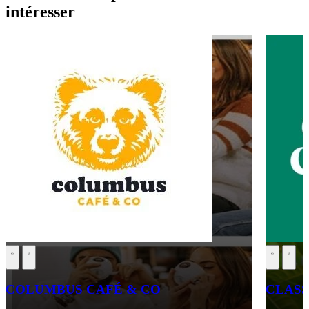
intéresser
COLUMBUS CAFÉ & CO
CLASS