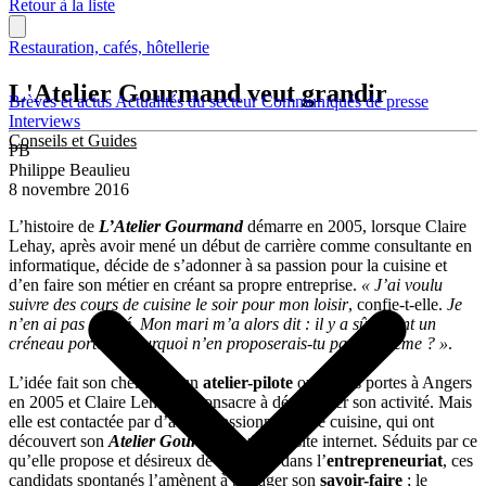
Retour à la liste
Restauration, cafés, hôtellerie
L'Atelier Gourmand veut grandir
Brèves et actus
Actualités du secteur
Communiqués de presse
Interviews
Conseils et Guides
PB
Philippe Beaulieu
8 novembre 2016
L’histoire de
L’Atelier Gourmand
démarre en 2005, lorsque Claire
Lehay, après avoir mené un début de carrière comme consultante en
informatique, décide de s’adonner à sa passion pour la cuisine et
d’en faire son métier en créant sa propre entreprise.
« J’ai voulu
suivre des cours de cuisine le soir pour mon loisir
, confie-t-elle.
Je
n’en ai pas trouvé. Mon mari m’a alors dit : il y a sûrement un
créneau porteur, pourquoi n’en proposerais-tu pas toi-même ? »
.
L’idée fait son chemin et un
atelier-pilote
ouvre ses portes à Angers
en 2005 et Claire Lehay se consacre à développer son activité. Mais
elle est contactée par d’autres passionné(es) de cuisine, qui ont
découvert son
Atelier Gourmand
via son site internet. Séduits par ce
qu’elle propose et désireux de se lancer dans l’
entrepreneuriat
, ces
candidats spontanés l’amènent à partager son
savoir-faire
; le