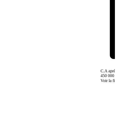
C.A après
450 000 
Voir la fi