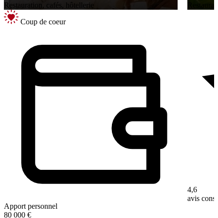
Restauration, cafés, hôtellerie
Restaurati
Coup de coeur
4,6
avis con
Apport personnel
80 000 €