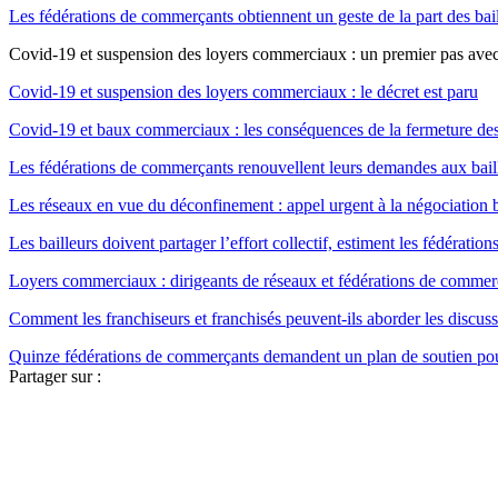
Les fédérations de commerçants obtiennent un geste de la part des bai
Covid-19 et suspension des loyers commerciaux : un premier pas ave
Covid-19 et suspension des loyers commerciaux : le décret est paru
Covid-19 et baux commerciaux : les conséquences de la fermeture d
Les fédérations de commerçants renouvellent leurs demandes aux bail
Les réseaux en vue du déconfinement : appel urgent à la négociation ba
Les bailleurs doivent partager l’effort collectif, estiment les fédérati
Loyers commerciaux : dirigeants de réseaux et fédérations de comme
Comment les franchiseurs et franchisés peuvent-ils aborder les discussi
Quinze fédérations de commerçants demandent un plan de soutien pou
Partager sur :