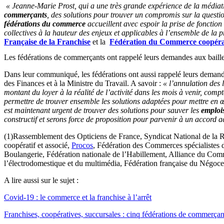
« Jeanne-Marie Prost, qui a une très grande expérience de la médiatio
commerçants
, des solutions pour trouver un compromis sur la questio
fédérations du commerce
accueillent avec espoir la prise de fonction 
collectives à la hauteur des enjeux et applicables à l’ensemble de la 
Française de la Franchise
et la
Fédération du Commerce coopérati
Les fédérations de commerçants ont rappelé leurs demandes aux baill
Dans leur communiqué, les fédérations ont aussi rappelé leurs demand
des Finances et à la Ministre du Travail. A savoir :
« l’annulation des 
montant du loyer à la réalité de l’activité dans les mois à venir, com
permettre de trouver ensemble les solutions adaptées pour mettre en 
est maintenant urgent de trouver des solutions pour sauver les
emploi
constructif et serons force de proposition pour parvenir à un accord 
(1)Rassemblement des Opticiens de France, Syndicat National de la R
coopératif et associé,
Procos
, Fédération des Commerces spécialistes de
Boulangerie, Fédération nationale de l’Habillement, Alliance du Com
l’électrodomestique et du multimédia, Fédération française du Négoc
A lire aussi sur le sujet :
Covid-19 : le commerce et la franchise à l’arrêt
Franchises, coopératives, succursales : cinq fédérations de commerçan