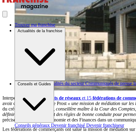
Trouver ma franchise
Actualités de la franchise
Brèves et actus
Actualités du secteur
Communiqués de presse
I
Conseils et Guides
Interpellé par
200
dirigeants de réseaux
et 15
fédérations de comm
avoir confié à Jeanne-Marie Prost
« une mission de médiation sur les
du crédit.
« Madame Prost, conseillère maître à la Cour des Comptes, 
définir des accords cadre et des règles de bonne conduite pour permett
précisé le ministre de l’Economie et des Finances dans un communiqu
Conseils généraux
Devenir franchisé
Devenir franchiseur
Les fédérations de commerçants ont salué la mission de médiation sur 