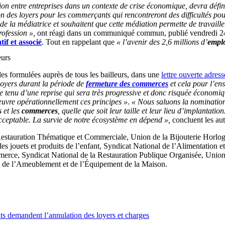
n entre entreprises dans un contexte de crise économique, devra définir
n des loyers pour les commerçants qui rencontreront des difficultés pou
de la médiatrice et souhaitent que cette médiation permette de travaille
profession »,
ont réagi dans un communiqué commun, publié vendredi 24
f et associé
. Tout en rappelant que
« l’avenir des 2,6 millions d’
emplo
eurs
es formulées auprès de tous les bailleurs, dans une
lettre ouverte adres
loyers durant la période de
fermeture des commerces
et cela pour l’e
pte tenu d’une reprise qui sera très progressive et donc risquée économi
œuvre opérationnellement ces principes »
.
« Nous saluons la nomination
s
et les
commerces
, quelle que soit leur taille et leur lieu d’implantati
acceptable. La survie de notre écosystème en dépend »,
concluent les au
estauration Thématique et Commerciale, Union de la Bijouterie Horlog
s jouets et produits de l’enfant, Syndicat National de l’Alimentation et
merce, Syndicat National de la Restauration Publique Organisée, Unio
e de l’Ameublement et de l’Équipement de la Maison.
ts demandent l’annulation des loyers et charges