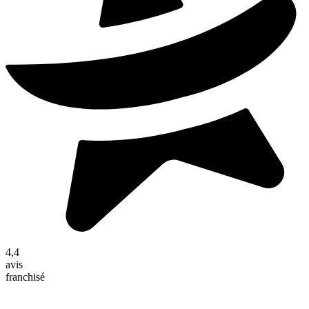
4,4
avis
franchisé