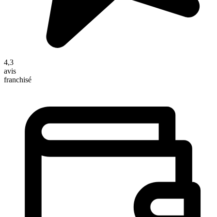
4,3
avis
franchisé