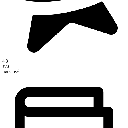
4,3
avis
franchisé