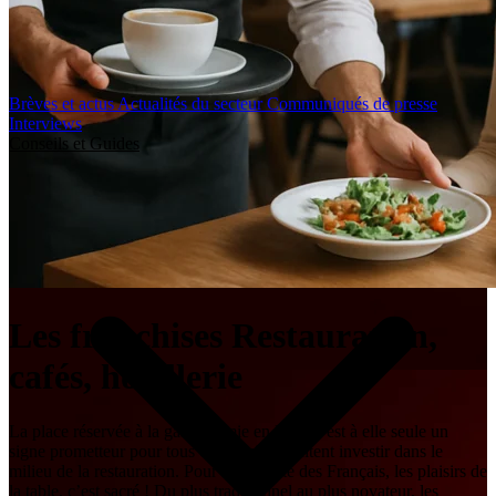
Brèves et actus
Actualités du secteur
Communiqués de presse
Interviews
Conseils et Guides
Les franchises Restauration,
cafés, hôtellerie
La place réservée à la gastronomie en France est à elle seule un
signe prometteur pour tous ceux qui souhaitent investir dans le
milieu de la restauration. Pour la majorité des Français, les plaisirs de
la table, c’est sacré ! Du plus traditionnel au plus novateur, les