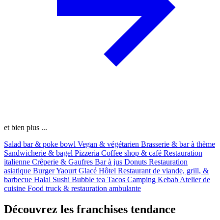
et bien plus ...
Salad bar & poke bowl
Vegan & végétarien
Brasserie & bar à thème
Sandwicherie & bagel
Pizzeria
Coffee shop & café
Restauration
italienne
Crêperie & Gaufres
Bar à jus
Donuts
Restauration
asiatique
Burger
Yaourt Glacé
Hôtel
Restaurant de viande, grill, &
barbecue
Halal
Sushi
Bubble tea
Tacos
Camping
Kebab
Atelier de
cuisine
Food truck & restauration ambulante
Découvrez les franchises tendance