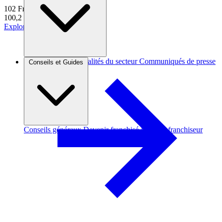
102
Franchises
100,2 k€
d'apport moyen
Explorer
Brèves et actus
Actualités du secteur
Communiqués de presse
Conseils et Guides
Interviews
Conseils généraux
Devenir franchisé
Devenir franchiseur