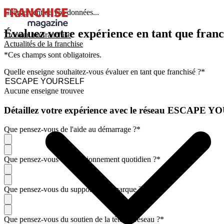
Chargement de vos données...
Évaluez votre expérience en tant que franc
Trouver ma franchise
Actualités de la franchise
*Ces champs sont obligatoires.
Quelle enseigne souhaitez-vous évaluer en tant que franchisé ?
*
Aucune enseigne trouvee
Détaillez votre expérience avec le réseau ESCAPE
Que pensez-vous de l'aide au démarrage ?
*
Que pensez-vous du fonctionnement quotidien ?
*
Que pensez-vous du support de la marque ?
*
Que pensez-vous du soutien de la tête de réseau ?
*