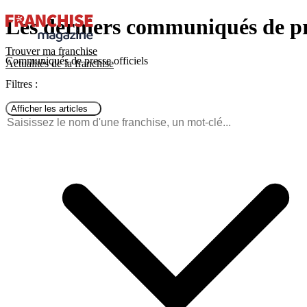
Les derniers communiqués de pr
Trouver ma franchise
Communiqués de presse officiels
Actualités de la franchise
Filtres :
Afficher les articles