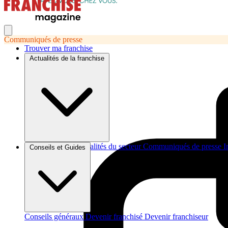
Communiqués de presse
Trouver ma franchise
Actualités de la franchise
Brèves et actus
Actualités du secteur
Communiqués de presse
I
Conseils et Guides
Conseils généraux
Devenir franchisé
Devenir franchiseur