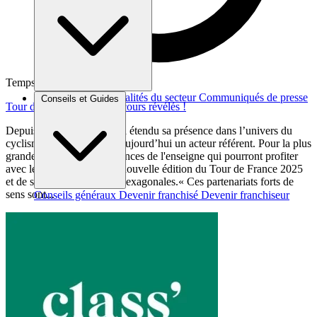
Temps de lecture : 1 min
Brèves et actus
Actualités du secteur
Communiqués de presse
Conseils et Guides
Tour de France 2025 : parcours révélés !
Interviews
Depuis 2017, Century 21 a étendu sa présence dans l’univers du
cyclisme pour en devenir aujourd’hui un acteur référent. Pour la plus
grande satisfaction des agences de l'enseigne qui pourront profiter
avec leurs clients de cette nouvelle édition du Tour de France 2025
et de ses 2 boucles 100% hexagonales.« Ces partenariats forts de
sens sont...
Conseils généraux
Devenir franchisé
Devenir franchiseur