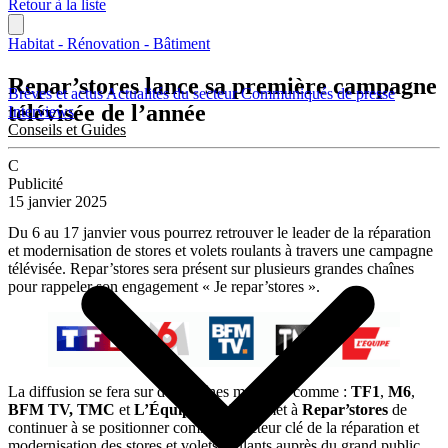
Retour à la liste
Habitat - Rénovation - Bâtiment
Repar’stores lance sa première campagne
Brèves et actus
Actualités du secteur
Communiqués de presse
télévisée de l’année
Interviews
Conseils et Guides
C
Publicité
15 janvier 2025
Du 6 au 17 janvier vous pourrez retrouver le leader de la réparation
et modernisation de stores et volets roulants à travers une campagne
télévisée. Repar’stores sera présent sur plusieurs grandes chaînes
pour rappeler son engagement « Je repar’stores ».
La diffusion se fera sur des chaînes majeures comme :
TF1
,
M6
,
BFM TV, TMC
et
L’Équipe
! Cela permet à
Repar’stores
de
continuer à se positionner comme un acteur clé de la réparation et
modernisation des stores et volets roulants auprès du grand public.