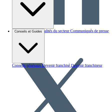
Brèves et actus
Actualités du secteur
Communiqués de presse
Conseils et Guides
Interviews
Conseils généraux
Devenir franchisé
Devenir franchiseur