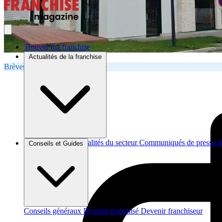
Trouver ma franchise
Actualités de la franchise
Brèves et Actus
Brèves et actus
Actualités du secteur
Communiqués de presse
I
Conseils et Guides
Conseils généraux
Devenir franchisé
Devenir franchiseur