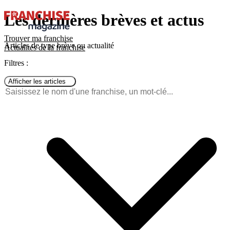
Les dernières brèves et actus
Trouver ma franchise
Articles de type brève ou actualité
Actualités de la franchise
Filtres :
Afficher les articles