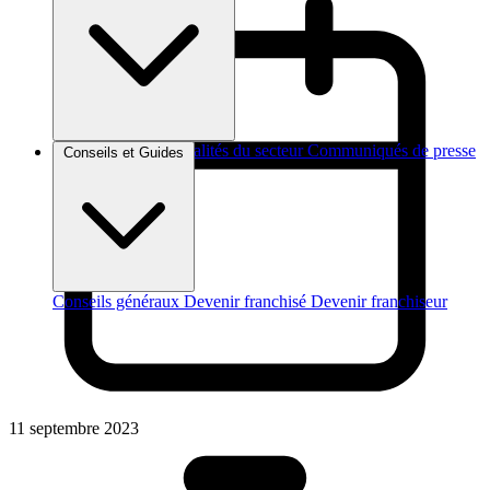
Brèves et actus
Actualités du secteur
Communiqués de presse
Conseils et Guides
Interviews
Conseils généraux
Devenir franchisé
Devenir franchiseur
11 septembre 2023