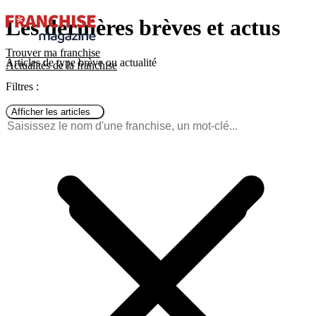
Les dernières brèves et actus
Trouver ma franchise
Articles de type brève ou actualité
Actualités de la franchise
Filtres :
Afficher les articles