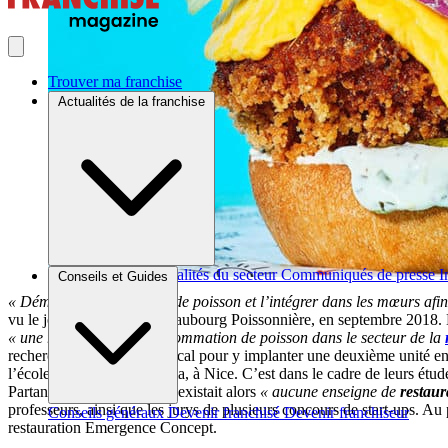
Trouver ma franchise
Actualités de la franchise
Brèves et actus
Actualités du secteur
Communiqués de presse
I
Conseils et Guides
« Démocratiser le
burger
de poisson et l’intégrer dans les mœurs afi
vu le jour à Paris, rue du Faubourg Poissonnière, en septembre 2018. 
« une référence de la consommation de poisson dans le secteur de la
recherche activement un local pour y implanter une deuxième unité en
l’école de commerce Skema, à Nice. C’est dans le cadre de leurs études 
Partant du constant qu’il n’existait alors
« aucune enseigne de
restaur
professeurs, ainsi que les jurys de plusieurs concours de start-ups. Au 
Conseils généraux
Devenir franchisé
Devenir franchiseur
restauration Emergence Concept.