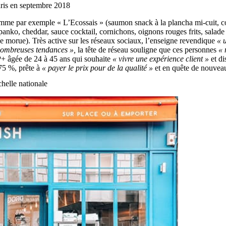
aris en septembre 2018
mme par exemple « L’Ecossais » (saumon snack à la plancha mi-cuit, conf
 panko, cheddar, sauce cocktail, cornichons, oignons rouges frits, salad
de morue). Très active sur les réseaux sociaux, l’enseigne revendique
« 
nombreuses tendances »,
la tête de réseau souligne que ces personnes
« 
SP+ âgée de 24 à 45 ans qui souhaite
« vivre une expérience client »
et di
75 %, prête à
« payer le prix pour de la qualité »
et en quête de nouvea
helle nationale