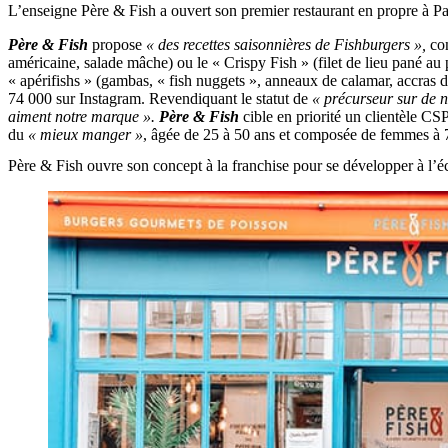
L’enseigne Père & Fish a ouvert son premier restaurant en propre à P
Père & Fish
propose
« des recettes saisonnières de Fishburgers »,
co
américaine, salade mâche) ou le « Crispy Fish » (filet de lieu pané au
« apérifishs » (gambas, « fish nuggets », anneaux de calamar, accras 
74 000 sur Instagram. Revendiquant le statut de
« précurseur sur de 
aiment notre marque ».
Père & Fish
cible en priorité un clientèle C
du
« mieux manger »
, âgée de 25 à 50 ans et composée de femmes à 
Père & Fish ouvre son concept à la franchise pour se développer à l’éc