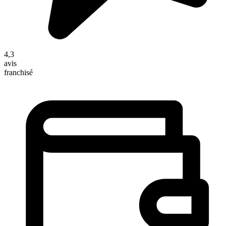
4,3
avis
franchisé