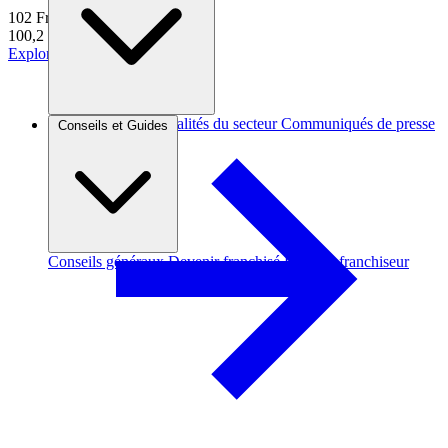
102
Franchises
100,2 k€
d'apport moyen
Explorer
Brèves et actus
Actualités du secteur
Communiqués de presse
Conseils et Guides
Interviews
Conseils généraux
Devenir franchisé
Devenir franchiseur