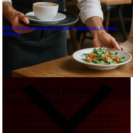
Brèves et actus
Actualités du secteur
Communiqués de presse
Interviews
Conseils et Guides
Les franchises Restauration,
cafés, hôtellerie
La place réservée à la gastronomie en France est à elle seule un
signe prometteur pour tous ceux qui souhaitent investir dans le
milieu de la restauration. Pour la majorité des Français, les plaisirs de
la table, c’est sacré ! Du plus traditionnel au plus novateur, les