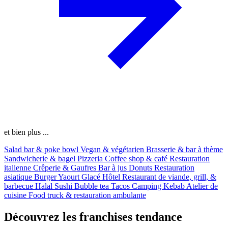
et bien plus ...
Salad bar & poke bowl
Vegan & végétarien
Brasserie & bar à thème
Sandwicherie & bagel
Pizzeria
Coffee shop & café
Restauration
italienne
Crêperie & Gaufres
Bar à jus
Donuts
Restauration
asiatique
Burger
Yaourt Glacé
Hôtel
Restaurant de viande, grill, &
barbecue
Halal
Sushi
Bubble tea
Tacos
Camping
Kebab
Atelier de
cuisine
Food truck & restauration ambulante
Découvrez les franchises tendance