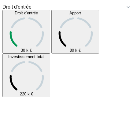
Droit d'entrée
Apport
30 k
€
80 k
€
Investissement total
220 k
€