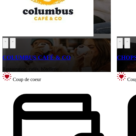
COLUMBUS CAFÉ & CO
CHOPS
Restauration, cafés, hôtellerie
Restaurati
Coup de coeur
Coup