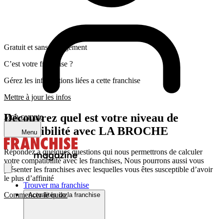
Gratuit et sans engagement
C’est votre franchise ?
Gérez les informations liées a cette franchise
Mettre à jour les infos
Découvrez quel est votre niveau de
Mon compte
compatibilité avec LA BROCHE
Menu
Répondez a quelques questions qui nous permettrons de calculer
votre compatibilité avec les franchises, Nous pourrons aussi vous
présenter les franchises avec lesquelles vous êtes susceptible d’avoir
le plus d’affinité
Trouver ma franchise
Commencer le quizz
Actualités de la franchise