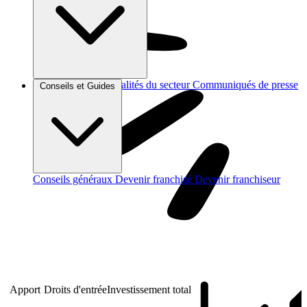
Brèves et actus
Actualités du secteur
Communiqués de presse
Conseils et Guides
Interviews
Conseils généraux
Devenir franchisé
Devenir franchiseur
Apport
Droits d'entrée
Investissement total