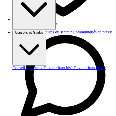
Vos données sont protégées
Brèves et actus
Actualités du secteur
Communiqués de presse
Conseils et Guides
Interviews
Conseils généraux
Devenir franchisé
Devenir franchiseur