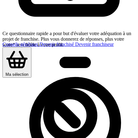
Ce questionnaire rapide a pour but d'évaluer votre adéquation à un
projet de franchise. Plus vous donnerez de réponses, plus votre
Conseils généraux
Devenir franchisé
Devenir franchiseur
score* sera fidèle à votre profil.
Ma sélection