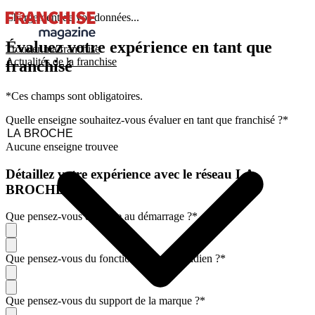
Chargement de vos données...
Évaluez votre expérience en tant que
Trouver ma franchise
Actualités de la franchise
franchisé
*Ces champs sont obligatoires.
Quelle enseigne souhaitez-vous évaluer en tant que franchisé ?
*
Aucune enseigne trouvee
Détaillez votre expérience avec le réseau LA
BROCHE
Que pensez-vous de l'aide au démarrage ?
*
Que pensez-vous du fonctionnement quotidien ?
*
Que pensez-vous du support de la marque ?
*