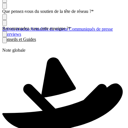
Que pensez-vous du soutien de la tête de réseau ?
*
Recommandez-vous cette enseigne ?
*
Brèves et actus
Actualités du secteur
Communiqués de presse
Interviews
Conseils et Guides
Note globale