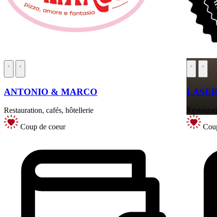
ANTONIO & MARCO
LASER
Restauration, cafés, hôtellerie
Restaurati
Coup de coeur
Coup