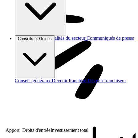
Brèves et actus
Actualités du secteur
Communiqués de presse
Conseils et Guides
Interviews
Conseils généraux
Devenir franchisé
Devenir franchiseur
Apport
Droits d'entrée
Investissement total