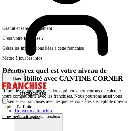
Gratuit et sans engagement
C’est votre franchise ?
Gérez les informations liées a cette franchise
Mettre à jour les infos
Découvrez quel est votre niveau de
Mon compte
compatibilité avec CANTINE CORNER
Menu
Répondez a quelques questions qui nous permettrons de calculer
votre compatibilité avec les franchises, Nous pourrons aussi vous
présenter les franchises avec lesquelles vous êtes susceptible d’avoir
le plus d’affinité
Trouver ma franchise
Commencer le quizz
Actualités de la franchise