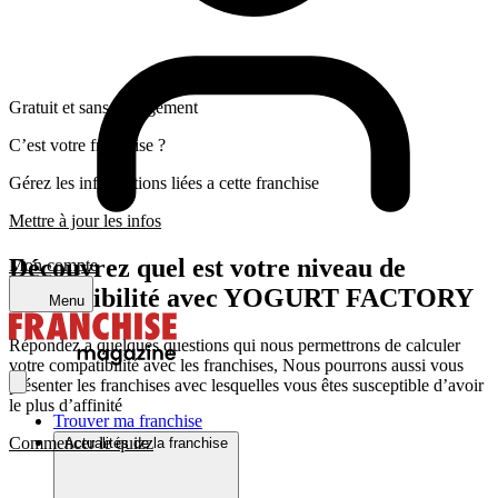
Gratuit et sans engagement
C’est votre franchise ?
Gérez les informations liées a cette franchise
Mettre à jour les infos
Découvrez quel est votre niveau de
Mon compte
compatibilité avec YOGURT FACTORY
Menu
Répondez a quelques questions qui nous permettrons de calculer
votre compatibilité avec les franchises, Nous pourrons aussi vous
présenter les franchises avec lesquelles vous êtes susceptible d’avoir
le plus d’affinité
Trouver ma franchise
Commencer le quizz
Actualités de la franchise