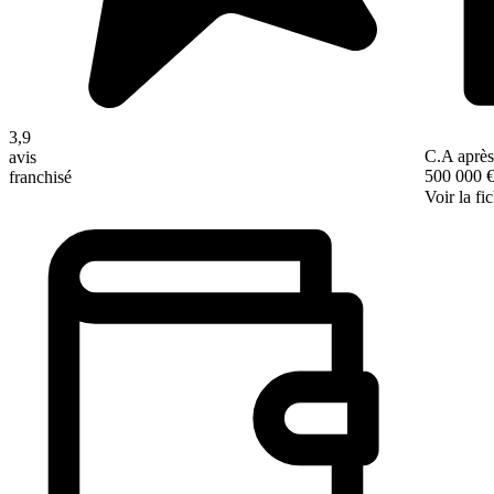
3,9
C.A après
avis
500 000 
franchisé
Voir la fi