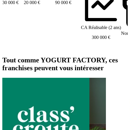
30 000 €
20 000 €
90 000 €
CA Réalisable (2 ans)
Nomb
300 000 €
Tout comme YOGURT FACTORY, ces
franchises peuvent vous intéresser