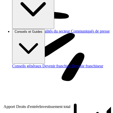
Brèves et actus
Actualités du secteur
Communiqués de presse
Conseils et Guides
Interviews
Conseils généraux
Devenir franchisé
Devenir franchiseur
Apport
Droits d'entrée
Investissement total