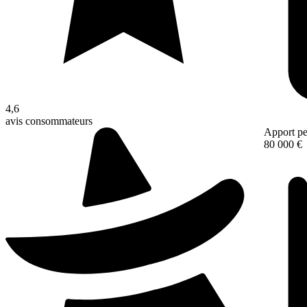
4,6
avis consommateurs
Apport pe
80 000 €