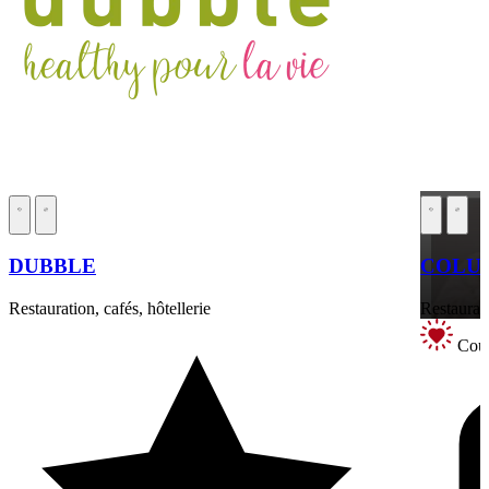
DUBBLE
COLUM
Restauration, cafés, hôtellerie
Restaurati
Coup