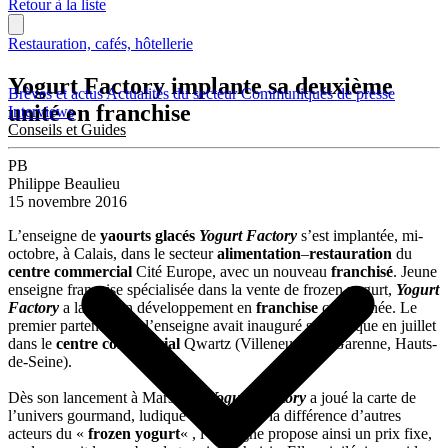
Retour à la liste
Restauration, cafés, hôtellerie
Yogurt Factory implante sa deuxième
Brèves et actus
Actualités du secteur
Communiqués de presse
unité en franchise
Interviews
Conseils et Guides
PB
Philippe Beaulieu
15 novembre 2016
L’enseigne de
yaourts glacés
Yogurt Factory
s’est implantée, mi-
octobre, à Calais, dans le secteur
alimentation
–
restauration
du
centre commercial
Cité Europe, avec un nouveau
franchisé
. Jeune
enseigne française spécialisée dans la vente de frozen yogurt,
Yogurt
Factory
a lancé son développement en
franchise
cette année. Le
premier partenaire de l’enseigne avait inauguré sa boutique en juillet
dans le
centre commercial
Qwartz (Villeneuve-la- Garenne, Hauts-
de-Seine).
Dès son lancement à Marseille,
Yogurt Factory
a joué la carte de
l’univers gourmand, ludique et décalé. À la différence d’autres
acteurs du «
frozen yogurt
« , l’enseigne propose ainsi un prix fixe,