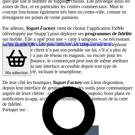
quel que soit le nombre de toppings choisis. Elle privilégie aussi les
zones de flux, et en particulier les centres commerciaux. Mais le
concept fonctionne également très bien en centre-ville, comme en
témoignent ses points de vente parisiens.
Par ailleurs,
Yogurt Factory
vient de choisir l’application FidMe
(développée par Snapp’) pour déployer ses
programmes de fidélité
sur mobile. Elle a opté pour une « carte à tampons », ne nécessitant
Conseils généraux
Devenir franchisé
Devenir franchiseur
qu’un simple QR code pour délivrer des tampons sur le téléphone
des clients. Si le client n’a pas son portable sur lui, s’il n’a plus de
batterie, s’il n’y a pas de réseau en magasin, ou encore pour les
commandes à distance, le commerçant peut tout de même attribuer
des tampons, via une interface accessible depuis tout type de
terminal connecté, incluant le smartphone.
Ma sélection
De leur côté les boutiques
Yogurt Factory
ont à leur disposition,
depuis leur interface de gestion FidMe, des outils pour communiquer
auprès de leurs clients : création et envoi de coupons, bons plans en
notification in-app, accès aux coordonnées des porteurs de la carte
de fidélité.
Partager sur :