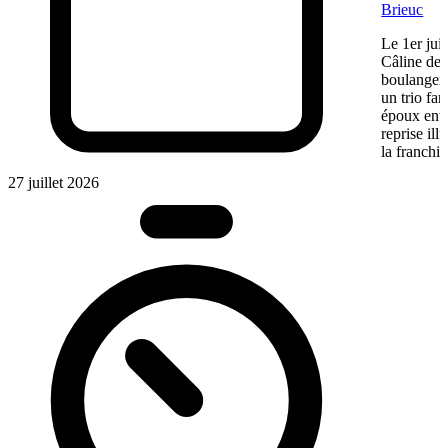
Brieuc
Le 1er jui
Câline de 
boulangeri
un trio fa
époux entre
reprise ill
la franchis
27 juillet 2026