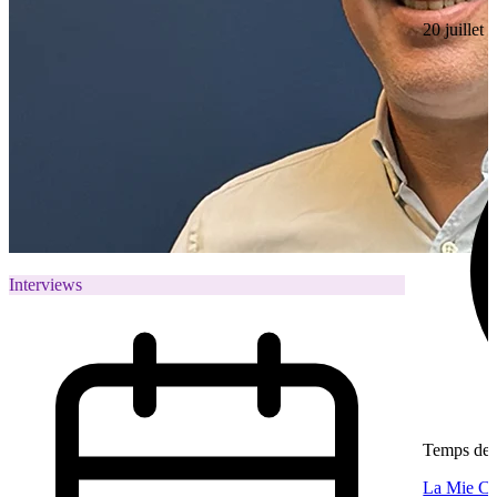
20 juillet
Interviews
Temps de l
La Mie Câl