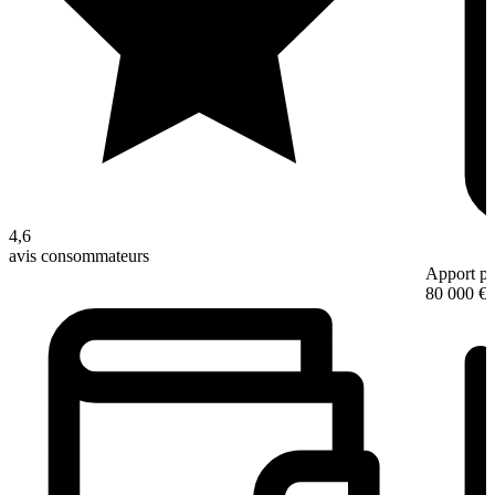
4,6
avis consommateurs
Apport pe
80 000 €