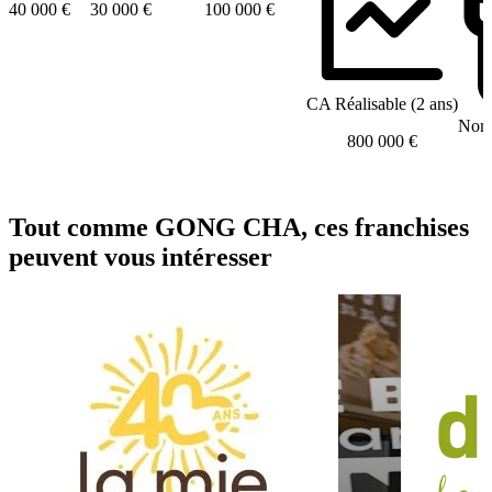
40 000 €
30 000 €
100 000 €
CA Réalisable (2 ans)
Nomb
800 000 €
Tout comme GONG CHA, ces franchises
peuvent vous intéresser