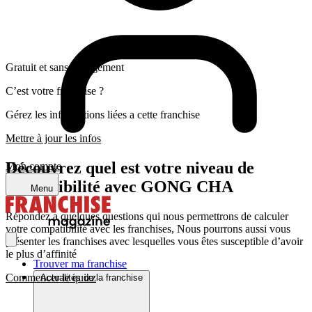
Gratuit et sans engagement
C’est votre franchise ?
Gérez les informations liées a cette franchise
Mettre à jour les infos
Découvrez quel est votre niveau de
Mon compte
compatibilité avec GONG CHA
Menu
Répondez a quelques questions qui nous permettrons de calculer
votre compatibilité avec les franchises, Nous pourrons aussi vous
présenter les franchises avec lesquelles vous êtes susceptible d’avoir
le plus d’affinité
Trouver ma franchise
Commencer le quizz
Actualités de la franchise