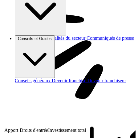
Brèves et actus
Actualités du secteur
Communiqués de presse
Conseils et Guides
Interviews
Conseils généraux
Devenir franchisé
Devenir franchiseur
Apport
Droits d'entrée
Investissement total