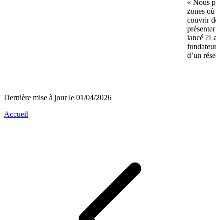
« Nous pré
zones où n
couvrir de
présenter 
lancé ?La 
fondateurs 
d’un réseau
Dernière mise à jour le 01/04/2026
Accueil