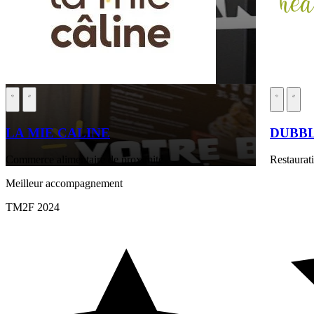
LA MIE CALINE
DUBB
Commerce alimentaire de proximité
Restaurati
Meilleur accompagnement
TM2F 2024