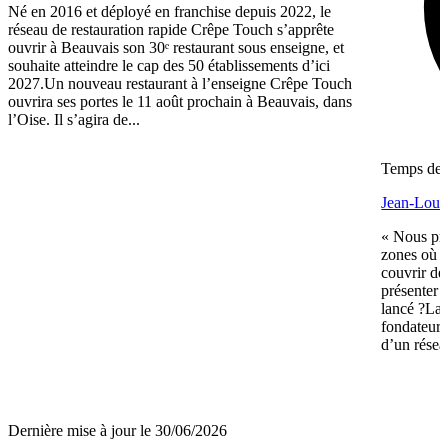
Né en 2016 et déployé en franchise depuis 2022, le
réseau de restauration rapide Crêpe Touch s’apprête
ouvrir à Beauvais son 30ᵉ restaurant sous enseigne, et
souhaite atteindre le cap des 50 établissements d’ici
2027.Un nouveau restaurant à l’enseigne Crêpe Touch
ouvrira ses portes le 11 août prochain à Beauvais, dans
l’Oise. Il s’agira de...
Temps de l
Jean-Louis
« Nous pré
zones où n
couvrir de
présenter 
lancé ?La 
fondateurs 
d’un réseau
Dernière mise à jour le 30/06/2026