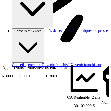
Brèves et actus
Actualités du secteur
Communiqués de presse
Conseils et Guides
Interviews
Conseils généraux
Devenir franchisé
Devenir franchiseur
Apport
Droits d'entrée
Investissement total
6 300 €
6 300 €
6 300 €
CA Réalisable (2 ans)
Nombr
30 100 000 €