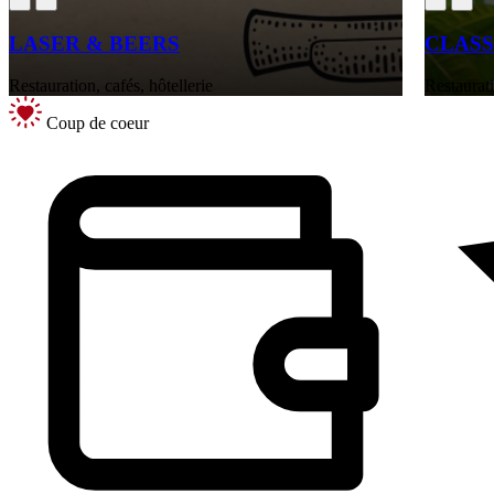
LASER & BEERS
CLASS
Restauration, cafés, hôtellerie
Restaurati
Coup de coeur