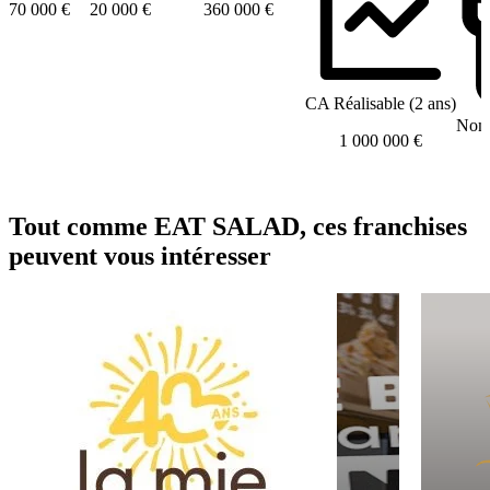
70 000 €
20 000 €
360 000 €
CA Réalisable (2 ans)
Nomb
1 000 000 €
Tout comme EAT SALAD, ces franchises
peuvent vous intéresser