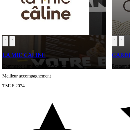
LA MIE CALINE
GARDE
Commerce alimentaire de proximité
Restaurati
Meilleur accompagnement
TM2F 2024