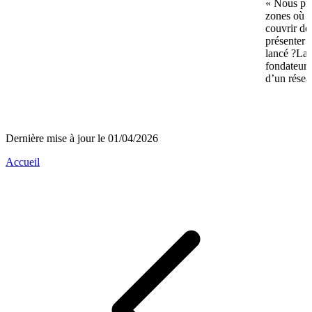
« Nous pré
zones où n
couvrir de
présenter 
lancé ?La 
fondateurs 
d’un réseau
Dernière mise à jour le 01/04/2026
Accueil