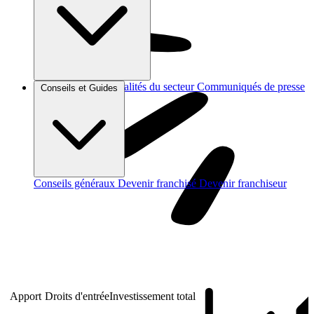
Brèves et actus
Actualités du secteur
Communiqués de presse
Conseils et Guides
Interviews
Conseils généraux
Devenir franchisé
Devenir franchiseur
Apport
Droits d'entrée
Investissement total