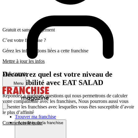
Gratuit et sans engagement
C’est votre franchise ?
Gérez les informations liées a cette franchise
Mettre à jour les infos
Découvrez quel est votre niveau de
Mon compte
compatibilité avec EAT SALAD
Menu
Répondez a quelques questions qui nous permettrons de calculer
votre compatibilité avec les franchises, Nous pourrons aussi vous
présenter les franchises avec lesquelles vous êtes susceptible d’avoir
le plus d’affinité
Trouver ma franchise
Commencer le quizz
Actualités de la franchise