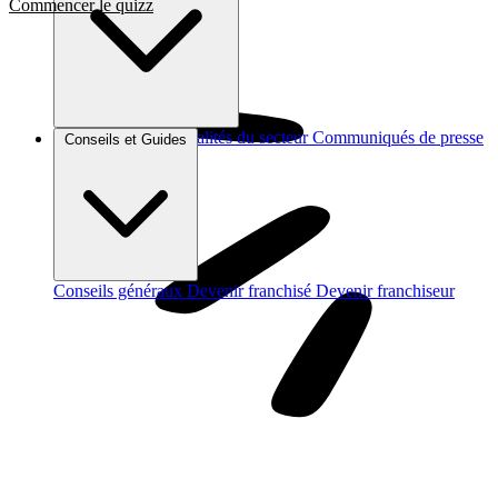
Commencer le quizz
Brèves et actus
Actualités du secteur
Communiqués de presse
Conseils et Guides
Interviews
Conseils généraux
Devenir franchisé
Devenir franchiseur