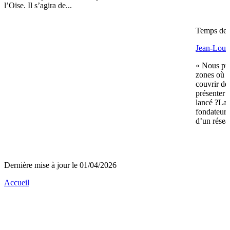
l’Oise. Il s’agira de...
Temps de l
Jean-Louis
« Nous pré
zones où n
couvrir de
présenter 
lancé ?La 
fondateurs 
d’un réseau
Dernière mise à jour le 01/04/2026
Accueil