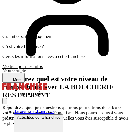
Gratuit et sans engagement
C’est votre franchise ?
Gérez les informations liées a cette franchise
Mettre à jour les infos
Mon compte
Découvrez quel est votre niveau de
Menu
compatibilité avec LA BOUCHERIE
RESTAURANT
Répondez a quelques questions qui nous permettrons de calculer
Trouver ma franchise
votre compatibilité avec les franchises, Nous pourrons aussi vous
Actualités de la franchise
présenter les franchises avec lesquelles vous êtes susceptible d’avoir
le plus d’affinité