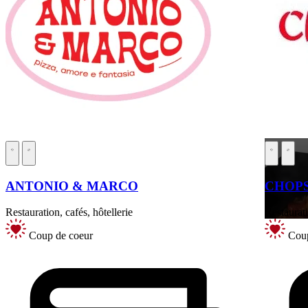
ANTONIO & MARCO
CHOPS
Restauration, cafés, hôtellerie
Restaurati
Coup de coeur
Coup