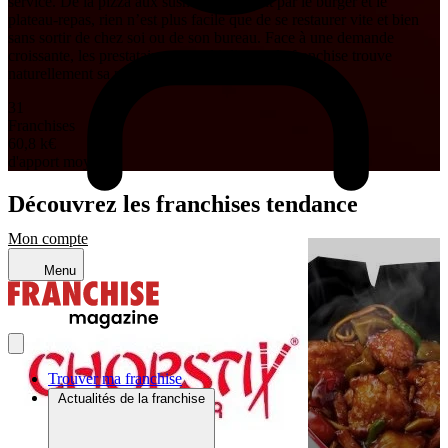
service. De la pizza aux sushis, en passant par le burger et le
plateau-repas, rien n’est plus facile que de se restaurer vite et bien
sans sortir de chez soi ou de son bureau. Face à une demande
croissante, les prestataires se multiplient et la franchise trouve
naturellement sa place sur ce créneau.
31
Franchises
60,8 k
€
d'apport moyen
Découvrez les franchises tendance
Mon compte
Menu
Trouver ma franchise
Actualités de la franchise