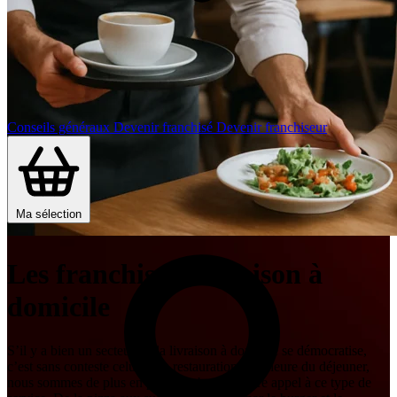
Conseils généraux
Devenir franchisé
Devenir franchiseur
Ma sélection
Les franchises Livraison à
domicile
S’il y a bien un secteur où la livraison à domicile se démocratise,
c’est sans conteste celui de la restauration. À l’heure du déjeuner,
nous sommes de plus en plus nombreux à faire appel à ce type de