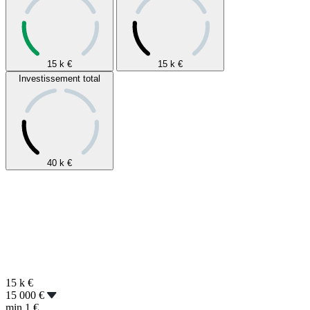
15 k
€
15 k
€
Investissement total
40 k
€
15 k
€
15 000 €
min
1 €