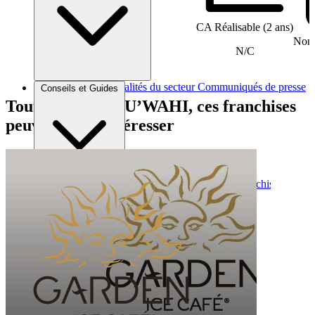
CA Réalisable (2 ans)
Nomb
N/C
Brèves et actus
Actualités du secteur
Communiqués de presse
Conseils et Guides
Interviews
Tout comme KAU’WAHI, ces franchises
peuvent vous intéresser
Conseils généraux
Devenir franchisé
Devenir franchiseur