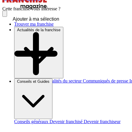
Cette franchise vous intéresse ?
Ajouter à ma sélection
Trouver ma franchise
Actualités de la franchise
Brèves et actus
Actualités du secteur
Communiqués de presse
I
Conseils et Guides
Conseils généraux
Devenir franchisé
Devenir franchiseur