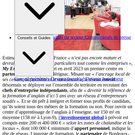
Brèves et actus
Actualités du secteur
Communiqués de presse
Conseils et Guides
Interviews
Estimant que le marché en France
« n’est pas encore mature et
devrait progresser pour les particuliers tout comme les entreprises »,
My English School
a ouvert en avril 2023 un premier centre en
partenariat
à Bordeaux-Mérignac. Misant sur
« l’ancrage local de
Conseils généraux
Devenir franchisé
Devenir franchiseur
ses centres, la flexibilité et le sur-mesure »,
le réseau entend
désormais se déployer sur l’ensemble du territoire en recrutant des
chefs d’entreprise indépendants
, afin de
« devenir la référence de
la formation d’anglais d’ici 5 ans avec un réseau d’entrepreneurs
soudés ».
Et se dit prêt à intégrer et former tous profils de candidats,
qu’ils soient issus des métiers de la formation ou non. Pour ouvrir un
centre d’apprentissage de l’anglais à l’enseigne, sur 150 m² en
moyenne (158 m² à Lyon-9),
l’
investissement global
à prévoir est
compris entre 200 et 400 000 €
« selon les zones de chalandise et les
locaux
», dont 100 000 € minimum d’
apport personnel
, indique la
tête de réseau. Linguiste de formation, le
partenaire
de Bordeaux-