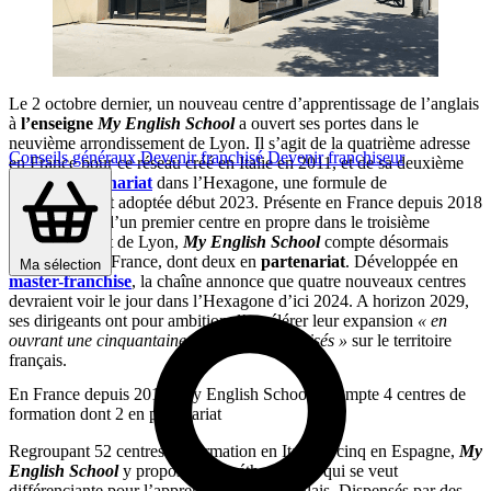
Le 2 octobre dernier, un nouveau centre d’apprentissage de l’anglais
à
l’enseigne
My English School
a ouvert ses portes dans le
neuvième arrondissement de Lyon. Il s’agit de la quatrième adresse
Conseils généraux
Devenir franchisé
Devenir franchiseur
en France pour ce réseau créé en Italie en 2011, et de sa deuxième
unité en
partenariat
dans l’Hexagone, une formule de
développement adoptée début 2023. Présente en France depuis 2018
et l’ouverture d’un premier centre en propre dans le troisième
arrondissement de Lyon,
My English School
compte désormais
quatre sites en France, dont deux en
partenariat
. Développée en
Ma sélection
master-franchise
, la chaîne annonce que quatre nouveaux centres
devraient voir le jour dans l’Hexagone d’ici 2024. A horizon 2029,
ses dirigeants ont pour ambition d’accélérer leur expansion
« en
ouvrant une cinquantaine de centres franchisés »
sur le territoire
français.
En France depuis 2018, My English School y compte 4 centres de
formation dont 2 en partenariat
Regroupant 52 centres de formation en Italie et cinq en Espagne,
My
English School
y propose une méthodologie qui se veut
différenciante pour l’apprentissage de l’anglais. Dispensés par des