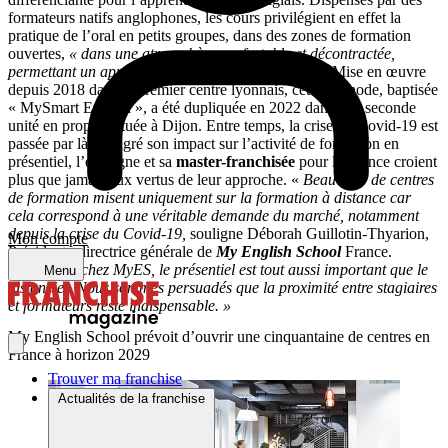
formateurs natifs anglophones, les cours privilégient en effet la
pratique de l’oral en petits groupes, dans des zones de formation
ouvertes,
« dans une atmosphère confortable et décontractée,
permettant un apprentissage naturel et stimulant ».
Mise en œuvre
depuis 2018 dans le premier centre lyonnais, cette méthode, baptisée
« MySmart English », a été dupliquée en 2022 dans une seconde
unité en propre, située à Dijon. Entre temps, la crise du Covid-19 est
passée par là : malgré son impact sur l’activité de formation en
présentiel, l’enseigne et sa
master-franchisée
pour la France croient
plus que jamais aux vertus de leur approche. «
Beaucoup de centres
de formation misent uniquement sur la formation à distance car
cela correspond à une véritable demande du marché, notamment
depuis la crise du Covid-19,
souligne Déborah Guillotin-Thyarion,
Mon compte
Présidente-directrice générale de
My English School
France.
Cependant chez MyES, le présentiel est tout aussi important que le
Menu
distanciel. Nous sommes persuadés que la proximité entre stagiaires
et formateurs reste indispensable. »
My English School prévoit d’ouvrir une cinquantaine de centres en
France à horizon 2029
Trouver ma franchise
Actualités de la franchise