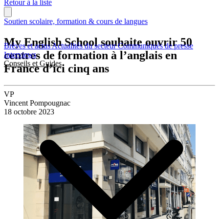
Retour à la liste
Soutien scolaire, formation & cours de langues
My English School souhaite ouvrir 50
Brèves et actus
Actualités du secteur
Communiqués de presse
centres de formation à l’anglais en
Interviews
Conseils et Guides
France d’ici cinq ans
VP
Vincent Pompougnac
18 octobre 2023