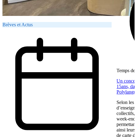
Brèves et Actus
Temps de l
Un concep
15ans, dan
Polylangu
Selon les
d’enseigne
collectifs,
week-end. 
permettant
ainsi leur
de carte de