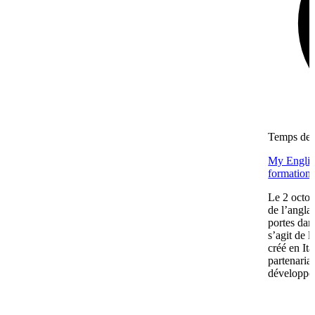
Temps de l
My English
formation 
Le 2 octob
de l’angla
portes dan
s’agit de 
créé en It
partenaria
développe