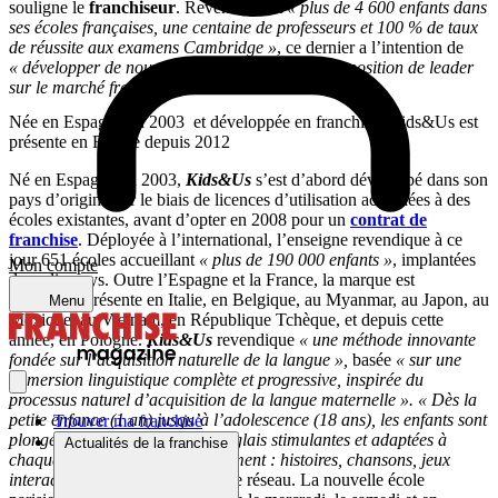
souligne le
franchiseur
. Revendiquant
« plus de 4 600 enfants dans
ses écoles françaises, une centaine de professeurs et 100 % de taux
de réussite aux examens Cambridge »
, ce dernier a l’intention de
« développer de nouvelles villes et d’affirmer sa position de leader
sur le marché français »
.
Née en Espagne en 2003 et développée en franchise, Kids&Us est
présente en France depuis 2012
Né en Espagne en 2003,
Kids&Us
s’est d’abord développé dans son
pays d’origine par le biais de licences d’utilisation accordées à des
écoles existantes, avant d’opter en 2008 pour un
contrat de
franchise
. Déployée à l’international, l’enseigne revendique à ce
jour 651 écoles accueillant
« plus de 190 000 enfants »
, implantées
Mon compte
dans dix pays. Outre l’Espagne et la France, la marque est
également présente en Italie, en Belgique, au Myanmar, au Japon, au
Menu
Mexique, au Vietnam, en République Tchèque, et depuis cette
année, en Pologne.
Kids&Us
revendique
« une méthode innovante
fondée sur l’acquisition naturelle de la langue »,
basée
« sur une
immersion linguistique complète et progressive, inspirée du
processus naturel d’acquisition de la langue maternelle ».
« Dès la
petite enfance (1 an) jusqu’à l’adolescence (18 ans), les enfants sont
Trouver ma franchise
plongés dans des activités en anglais stimulantes et adaptées à
Actualités de la franchise
chaque étape de leur développement : histoires, chansons, jeux
interactifs… »
, explique la tête de réseau. La nouvelle école