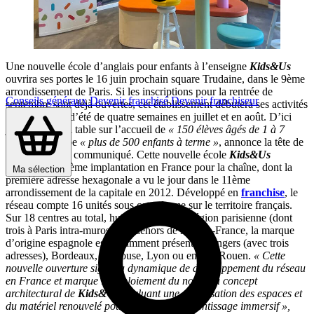
Une nouvelle école d’anglais pour enfants à l’enseigne
Kids&Us
ouvrira ses portes le 16 juin prochain square Trudaine, dans le 9ème
arrondissement de Paris. Si les inscriptions pour la rentrée de
Conseils généraux
Devenir franchisé
Devenir franchiseur
septembre sont déjà ouvertes, cet établissement débutera ses activités
par des stages d’été de quatre semaines en juillet et en août. D’ici
janvier 2026, il table sur l’accueil de
« 150 élèves âgés de 1 à 7
ans »
et anticipe
«
plus de 500 enfants à terme »
, annonce la tête de
réseau dans un communiqué. Cette nouvelle école
Kids&Us
constitue la 18ème implantation en France pour la chaîne, dont la
Ma sélection
première adresse hexagonale a vu le jour dans le 11ème
arrondissement de la capitale en 2012. Développé en
franchise
, le
réseau compte 16 unités sous cette forme sur le territoire français.
Sur 18 centres au total, huit sont situés en région parisienne (dont
trois à Paris intra-muros). En dehors de l’Ile-de-France, la marque
d’origine espagnole est notamment présente à Angers (avec trois
adresses), Bordeaux, Toulouse, Lyon ou encore Rouen.
« Cette
nouvelle ouverture signe la dynamique de développement du réseau
en France et marque le déploiement du nouveau concept
architectural de
Kids&Us
, incluant une optimisation des espaces et
du matériel renouvelé pour favoriser l’apprentissage immersif »,