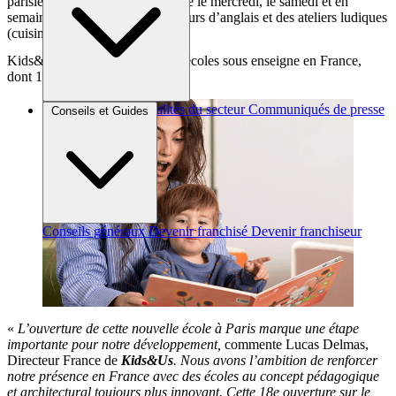
parisienne proposera par exemple le mercredi, le samedi et en
semaine (après les cours), des cours d’anglais et des ateliers ludiques
(cuisine, sciences…).
Kids&Us compte désormais 18 écoles sous enseigne en France,
dont 16 en franchise
Brèves et actus
Actualités du secteur
Communiqués de presse
Conseils et Guides
Interviews
Conseils généraux
Devenir franchisé
Devenir franchiseur
«
L’ouverture de cette nouvelle école à Paris marque une étape
importante pour notre développement,
commente Lucas Delmas,
Directeur France de
Kids&Us
. Nous avons l’ambition de renforcer
notre présence en France avec des écoles au concept pédagogique
et architectural toujours plus innovant. Cette 18e ouverture sur le