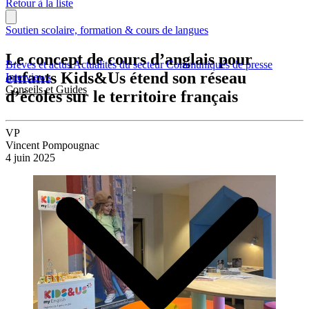
Retour à la liste
Soutien scolaire, formation & cours de langues
Le concept de cours d’anglais pour
Brèves et actus
Actualités du secteur
Communiqués de presse
enfants Kids&Us étend son réseau
Interviews
Conseils et Guides
d’écoles sur le territoire français
VP
Vincent Pompougnac
4 juin 2025