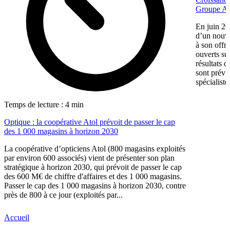
Groupe Af
En juin 20
d’un nouv
à son offr
ouverts su
résultats d
sont prévu
spécialiste
Temps de lecture : 4 min
Optique : la coopérative Atol prévoit de passer le cap
des 1 000 magasins à horizon 2030
La coopérative d’opticiens Atol (800 magasins exploités
par environ 600 associés) vient de présenter son plan
stratégique à horizon 2030, qui prévoit de passer le cap
des 600 M€ de chiffre d'affaires et des 1 000 magasins.
Passer le cap des 1 000 magasins à horizon 2030, contre
près de 800 à ce jour (exploités par...
Accueil