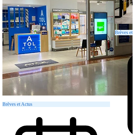
Brèves et 
Brèves et Actus