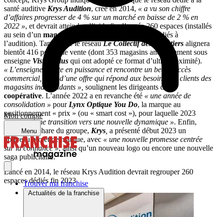
santé auditive
Krys Audition
, créé en 2014,
« a vu son chiffre
d’affaires progresser de 4 % sur un marché en baisse de 2 % en
2022 »
, et devrait atteindre d’ici la fin d’année 260 espaces (installés
au sein d’un
magasin d’optique
Krys
ou 100 % dédiés à
l’audition). Tandis que le réseau
Le Collectif des Lunetiers
alignera
bientôt 416 points de vente (dont 353 magasins anciennement sous
enseigne
Vision Plus
qui ont adopté ce format d’ultra-proximité).
« L’enseigne monte en puissance et rencontre un beau succès
commercial, forte d’une offre qui répond aux besoins des clients des
magasins indépendants »,
soulignent les dirigeants de la
coopérative
. L’année 2022 a en revanche été
« une année de
consolidation »
pour
Lynx Optique You Do
, la marque au
positionnement « prix » (ou « smart cost »), pour laquelle 2023
Mon compte
« marque une transition vers une nouvelle dynamique »
. Enfin,
l’enseigne-phare du groupe,
Krys
,
a présenté début 2023 un
Menu
nouveau projet de marque, avec
« une nouvelle promesse centrée
sur la confiance »
, ainsi qu’un nouveau logo ou encore une nouvelle
saga publicitaire.
Lancé en 2014, le réseau Krys Audition devrait regrouper 260
espaces dédiés fin 2023
Trouver ma franchise
Actualités de la franchise