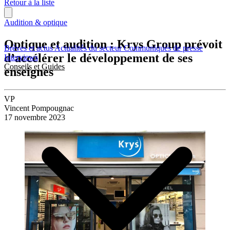
Retour à la liste
Audition & optique
Optique et audition : Krys Group prévoit
Brèves et actus
Actualités du secteur
Communiqués de presse
d’accélérer le développement de ses
Interviews
Conseils et Guides
enseignes
VP
Vincent Pompougnac
17 novembre 2023