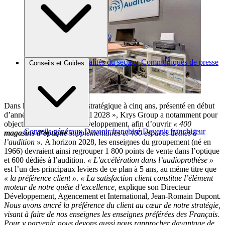
Brèves et actus
Actualités du secteur
Communiqués de presse
Conseils et Guides
Interviews
Dans le cadre de son plan stratégique à cinq ans, présenté en début
d’année et baptisé « Krystal 2028 », Krys Group a notamment pour
objectif d’accélérer son développement, afin d’ouvrir
« 400
Conseils généraux
Devenir franchisé
Devenir franchiseur
magasins d’optique
supplémentaires et 400 espaces dédiés à
l’audition ».
A horizon 2028, les enseignes du groupement (né en
1966) devraient ainsi regrouper 1 800 points de vente dans l’optique
et 600 dédiés à l’audition.
« L’accélération dans l’audioprothèse »
est l’un des principaux leviers de ce plan à 5 ans, au même titre que
« la préférence client »
.
« La satisfaction client constitue l’élément
moteur de notre quête d’excellence,
explique son Directeur
Développement, Agencement et International, Jean-Romain Dupont
.
Nous avons ancré la préférence du client au cœur de notre stratégie,
visant à faire de nos enseignes les enseignes préférées des Français.
Pour y parvenir, nous devons aussi nous rapprocher davantage de