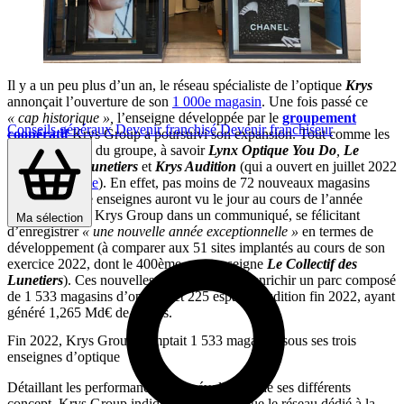
Il y a un peu plus d’un an, le réseau spécialiste de l’optique
Krys
annonçait l’ouverture de son
1 000e magasin
. Une fois passé ce
« cap historique »,
l’enseigne développée par le
groupement
Conseils généraux
Devenir franchisé
Devenir franchiseur
coopératif
Krys Group a poursuivi son expansion. Tout comme les
autres marques du groupe, à savoir
Lynx Optique You Do
,
Le
Collectif des Lunetiers
et
Krys Audition
(qui a ouvert en juillet 2022
son
200ème site
). En effet, pas moins de 72 nouveaux magasins
sous ces quatre enseignes auront vu le jour au cours de l’année
2023, annonce Krys Group dans un communiqué, se félicitant
Ma sélection
d’enregistrer
« une nouvelle année exceptionnelle »
en termes de
développement (à comparer aux 51 sites implantés au cours de son
exercice 2022, dont le 400ème sous enseigne
Le Collectif des
Lunetiers
). Ces nouvelles unités viendront enrichir un parc composé
de 1 533 magasins d’optique et 225 espaces audition fin 2022, ayant
généré 1,265 Md€ de ventes.
Fin 2022, Krys Group comptait 1 533 magasins sous ses trois
enseignes d’optique
Détaillant les performances et les évolutions de ses différents
concept, Krys Group indique notamment que le réseau dédié à la