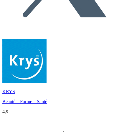
KRYS
Beauté – Forme – Santé
4,9