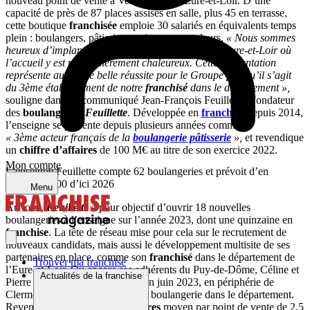
nouveau point de vente à Vernouillet, en Eure-et-Loir. D’une
capacité de près de 87 places assises en salle, plus 45 en terrasse,
cette boutique
franchisée
emploie 30 salariés en équivalents temps
plein : boulangers, pâtissiers, traiteurs et vendeurs.
« Nous sommes
heureux d’implanter une nouvelle boulangerie en Eure-et-Loir où
l’accueil y est particulièrement chaleureux. Cette implantation
représente aussi une belle réussite pour le Groupe puisqu’il s’agit
du 3ème établissement de notre
franchisé
dans le département »,
souligne dans un communiqué Jean-François Feuillette, Fondateur
des
boulangeries
Feuillette
. Développée en
franchise
depuis 2014,
l’enseigne se présente depuis plusieurs années comme le
« 3ème acteur français de la
boulangerie pâtisserie
»,
et revendique
un
chiffre d’affaires
de 100 M€ au titre de son exercice 2022.
Mon compte
L’enseigne Feuillette compte 62 boulangeries et prévoit d’en
regrouper 100 d’ici 2026
Menu
Au total,
Feuillette
a pour objectif d’ouvrir 18 nouvelles
boulangeries à l’enseigne sur l’année 2023, dont une quinzaine en
franchise
. La tête de réseau mise pour cela sur le recrutement de
nouveaux candidats, mais aussi le développement multisite de ses
partenaires en place, comme son
franchisé
dans le département de
Trouver ma franchise
l’Eure-et-Loir. Ou encore ses adhérents du Puy-de-Dôme, Céline et
Actualités de la franchise
Pierre Marsin, qui ont inauguré en juin 2023, en périphérie de
Clermont-Ferrand, leur troisième boulangerie dans le département.
Revendiquant un
chiffre d’affaires
moyen par point de vente de 2,5