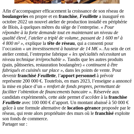
Afin d’accompagner efficacement la croissance de son réseau de
boulangeries
en propre et en
franchise
,
Feuillette
a inauguré en
octobre 2022 un nouvel atelier de production installé en périphérie
de Blois, à quelques mètres du siège de l’entreprise.
« Pour
répondre à la forte demande tout en maintenant un niveau de
qualité élevé, l’atelier a triplé de volume, passant de 1 600 m² à
4 800 m² »
, explique la
tête de réseau
, qui a consenti pour
l’occasion
« un investissement à hauteur de 14 M€ »
. Au sein de cet
atelier central, l’entreprise fabrique
« les spécialités nécessitant un
niveau technique irréprochable »
. Tandis que les autres produits
(pain, pâtisseries, restauration boulangère)
« continuent à être
fabriqués et cuisinés sur place »
, dans les points de vente. Pour
devenir
franchisé
Feuillette
, l’
apport personnel
à prévoir
représente 200 000 €. Toutefois, en mars 2023, l’enseigne a annoncé
la mise en place d’un
« renfort de fonds propres, permettant de
faciliter l’obtention de financements bancaire ».
Réservée aux
candidats expérimentés, cette aide permet d’accéder à la
franchise
Feuillette
avec 100 000 € d’apport. Un montant abaissé à 50 000 €
grâce à une formule alternative de
location-gérance
proposée par le
réseau, qui reste alors propriétaire des murs où le
franchisé
exploite
son fonds de commerce.
Partager sur :