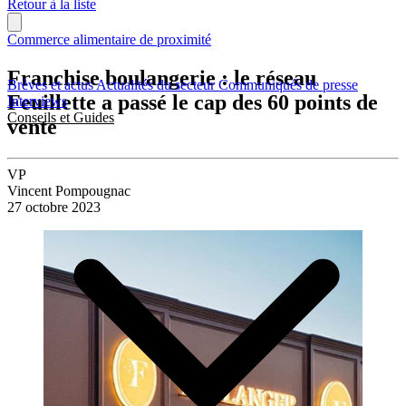
Retour à la liste
Commerce alimentaire de proximité
Franchise boulangerie : le réseau
Brèves et actus
Actualités du secteur
Communiqués de presse
Feuillette a passé le cap des 60 points de
Interviews
Conseils et Guides
vente
VP
Vincent Pompougnac
27 octobre 2023