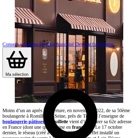
Conseils généraux
Devenir franchisé
Devenir franchiseur
Ma sélection
Moins d’un an après l’ouverture, en novembre 2022, de sa 50ème
boulangerie à Romilly-sur-Seine, près de Troyes, l’enseigne de
boulangerie-pâtisserie
Feuillette
vient d’inaugurer sa 62e adresse
en France (dont une quarantaine en
franchise
). Le 17 octobre
dernier, le réseau (créé à Blois en 2009) a en effet installé un