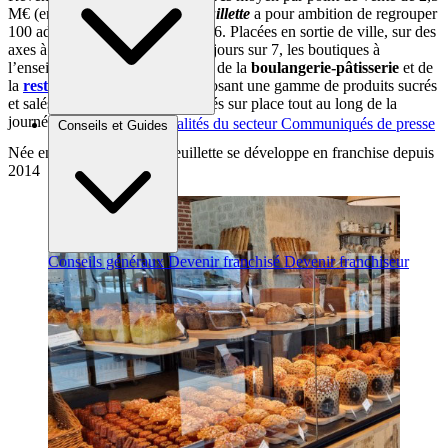
M€ (en vitesse de croisière),
Feuillette
a pour ambition de regrouper
100 adresses en France d’ici 2026. Placées en sortie de ville, sur des
axes à forts trafics, et ouvertes 7 jours sur 7, les boutiques à
l’enseigne combinent les univers de la
boulangerie-pâtisserie
et de
la
restauration rapide
, en proposant une gamme de produits sucrés
et salés, en grande partie fabriqués sur place tout au long de la
journée.
Brèves et actus
Actualités du secteur
Communiqués de presse
Conseils et Guides
Interviews
Née en 2009, l’enseigne Feuillette se développe en franchise depuis
2014
Conseils généraux
Devenir franchisé
Devenir franchiseur