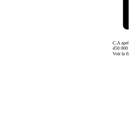
C.A après
450 000 
Voir la fi