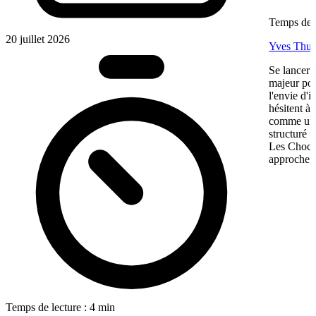
Temps de l
20 juillet 2026
Yves Thur
Se lancer 
majeur pou
l'envie d'
hésitent à 
comme une 
structuré 
Les Chocol
approche, 
Temps de lecture : 4 min