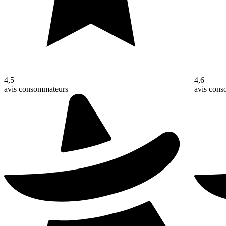
4,5
4,6
avis consommateurs
avis con