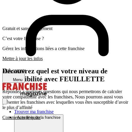
Gratuit et sans engagement
C’est votre franchise ?
Gérez les informations liées a cette franchise
Mettre à jour les infos
Découvrez quel est votre niveau de
Mon compte
compatibilité avec FEUILLETTE
Menu
Répondez a quelques questions qui nous permettrons de calculer
votre compatibilité avec les franchises, Nous pourrons aussi vous
présenter les franchises avec lesquelles vous êtes susceptible d’avoir
le plus d’affinité
Trouver ma franchise
Commencer le quizz
Actualités de la franchise