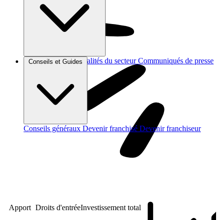
Brèves et actus
Actualités du secteur
Communiqués de presse
Conseils et Guides
Interviews
Conseils généraux
Devenir franchisé
Devenir franchiseur
Apport
Droits d'entrée
Investissement total