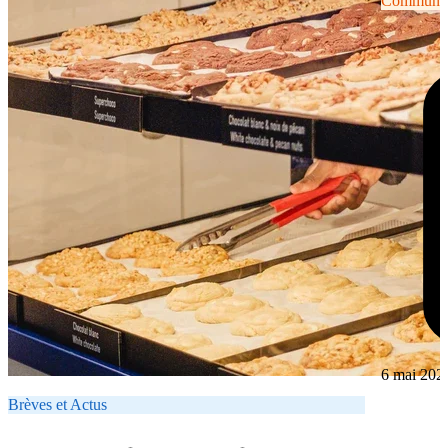
Communiqu
6 mai 202
Brèves et Actus