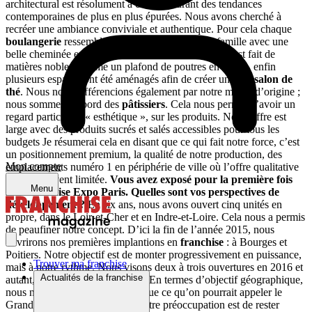
architectural est résolument à contre-courant des tendances
contemporaines de plus en plus épurées. Nous avons cherché à
recréer une ambiance conviviale et authentique. Pour cela chaque
boulangerie
ressemble un peu à une maison de famille avec une
belle cheminée en pierre de taille et du feu, le décor est fait de
matières nobles comme un plafond de poutres en chêne, enfin
plusieurs espaces ont été aménagés afin de créer un coin
salon de
thé
. Nous nous différencions également par notre métier d’origine ;
nous sommes d’abord des
pâtissiers
. Cela nous permet d’avoir un
regard particulier, « esthétique », sur les produits. Notre offre est
large avec des produits sucrés et salés accessibles pour tous les
budgets Je résumerai cela en disant que ce qui fait notre force, c’est
un positionnement premium, la qualité de notre production, des
Mon compte
emplacements numéro 1 en périphérie de ville où l’offre qualitative
est très souvent limitée.
Vous avez exposé pour la première fois
Menu
sur Franchise Expo Paris. Quelles sont vos perspectives de
développement ?
En six ans, nous avons ouvert cinq unités en
propre, dans le Loir-et-Cher et en Indre-et-Loire. Cela nous a permis
de peaufiner notre concept. D’ici la fin de l’année 2015, nous
ouvrirons nos premières implantions en
franchise
: à Bourges et
Poitiers. Notre objectif est de monter progressivement en puissance,
Trouver ma franchise
mais à notre rythme. Nous visons deux à trois ouvertures en 2016 et
Actualités de la franchise
autant, ou un peu plus, en 2017. En termes d’objectif géographique,
nous ne ciblons, pour l’instant, que ce qu’on pourrait appeler le
Grand Ouest, mais pas Paris. Notre préoccupation est de rester