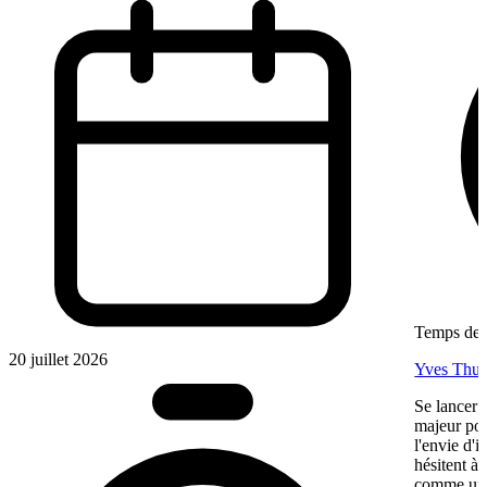
Temps de l
20 juillet 2026
Yves Thur
Se lancer 
majeur pou
l'envie d'
hésitent à 
comme une 