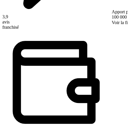
Apport pe
3,9
100 000 
avis
Voir la fi
franchisé