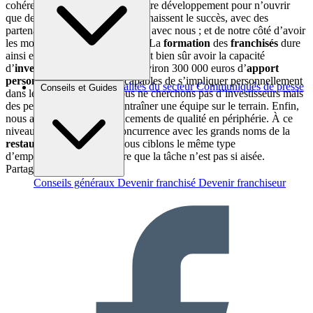
cohérents et de bien maitriser notre développement pour n’ouvrir
que des
points de vente
qui connaissent le succès, avec des
partenaires qui se sentent à l’aise avec nous ; et de notre côté d’avoir
les moyens de les accompagner. La
formation
des
franchisés
dure
ainsi entre 3 et 6 mois. Ils doivent bien sûr avoir la capacité
d’
investissement
nécessaire (environ 300 000 euros d’
apport
personnel
) mais aussi être capables de s’impliquer personnellement
Brèves et actus
Actualités du secteur
Communiqués de presse
Conseils et Guides
dans le
point de vente
. Nous ne cherchons pas d’investisseurs mais
Interviews
des personnes capables d’entraîner une équipe sur le terrain. Enfin,
nous avons besoin d’emplacements de qualité en périphérie. À ce
niveau, nous sommes en concurrence avec les grands noms de la
restauration rapide
, car nous ciblons le même type
d’emplacements. Autant dire que la tâche n’est pas si aisée.
Partager sur :
Conseils généraux
Devenir franchisé
Devenir franchiseur