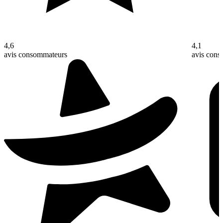
4,6
4,1
avis consommateurs
avis con