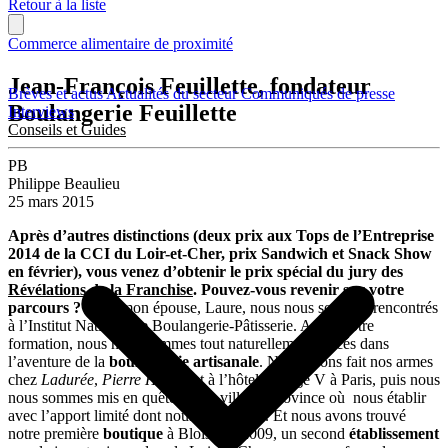
Retour à la liste
Commerce alimentaire de proximité
Jean-François Feuillette, fondateur
Brèves et actus
Actualités du secteur
Communiqués de presse
Boulangerie Feuillette
Interviews
Conseils et Guides
PB
Philippe Beaulieu
25 mars 2015
Après d’autres distinctions (deux prix aux Tops de l’Entreprise
2014 de la CCI du Loir-et-Cher, prix Sandwich et Snack Show
en février), vous venez d’obtenir le prix spécial du jury des
Révélations de la Franchise
. Pouvez-vous revenir sur votre
parcours ?
Avec mon épouse, Laure, nous nous sommes rencontrés
à l’Institut National de Boulangerie-Pâtisserie. Après notre
formation, nous nous sommes tout naturellement lancés dans
l’aventure de la
boulangerie artisanale
. Nous avons fait nos armes
chez
Ladurée
,
Pierre Hermé
et à l’hôtel George V à Paris, puis nous
nous sommes mis en quête d’une ville de province où nous établir
avec l’apport limité dont nous disposions. Et nous avons trouvé
notre première
boutique
à Blois. En 2009, un second
établissement