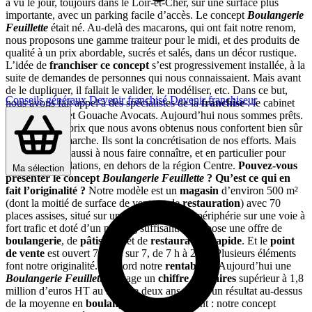
a vu le jour, toujours dans le Loir-et-Cher, sur une surface plus
importante, avec un parking facile d’accès. Le concept
Boulangerie
Feuillette
était né. Au-delà des macarons, qui ont fait notre renom,
nous proposons une gamme traiteur pour le midi, et des produits de
qualité à un prix abordable, sucrés et salés, dans un décor rustique.
L’idée de
franchiser ce concept
s’est progressivement installée, à la
suite de demandes de personnes qui nous connaissaient. Mais avant
de le dupliquer, il fallait le valider, le modéliser, etc. Dans ce but,
Conseils généraux
Devenir franchisé
Devenir franchiseur
nous avons fait appel à des spécialistes de la
franchise
: le cabinet
Axe Réseaux et Gouache Avocats. Aujourd’hui nous sommes prêts.
Les différents prix que nous avons obtenus nous confortent bien sûr
dans notre démarche. Ils sont la concrétisation de nos efforts. Mais
ils nous aident aussi à nous faire connaître, et en particulier pour
celui des Révélations, en dehors de la région Centre.
Pouvez-vous
Ma sélection
présenter le concept
Boulangerie Feuillette
?
Qu’est ce qui en
fait l’originalité ?
Notre modèle est un
magasin
d’environ 500 m²
(dont la moitié de surface de vente et de
restauration
) avec 70
places assises, situé sur un emplacement en périphérie sur une voie à
fort trafic et doté d’un parking suffisant. Il propose une offre de
boulangerie
, de
pâtisserie
et de
restauration rapide
. Et le
point
de vente
est ouvert 7 jours sur 7, de 7 h à 20 h. Plusieurs éléments
font notre originalité. D’abord notre
rentabilité
. Aujourd’hui une
Boulangerie Feuillette
dégage un
chiffre d’affaires
supérieur à 1,8
million d’euros HT au bout de deux ans. C’est un résultat au-dessus
de la moyenne en
boulangerie
. Autre élément : notre concept