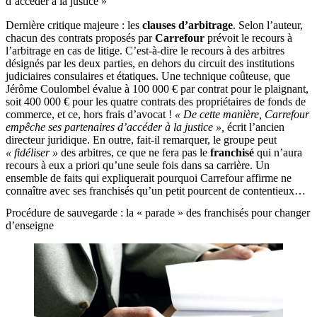
d’accéder à la justice »
Dernière critique majeure : les
clauses d’arbitrage
. Selon l’auteur,
chacun des contrats proposés par
Carrefour
prévoit le recours à
l’arbitrage en cas de litige. C’est-à-dire le recours à des arbitres
désignés par les deux parties, en dehors du circuit des institutions
judiciaires consulaires et étatiques. Une technique coûteuse, que
Jérôme Coulombel évalue à 100 000 € par contrat pour le plaignant,
soit 400 000 € pour les quatre contrats des propriétaires de fonds de
commerce, et ce, hors frais d’avocat !
« De cette manière, Carrefour
empêche ses partenaires d’accéder à la justice »,
écrit l’ancien
directeur juridique. En outre, fait-il remarquer, le groupe peut
« fidéliser »
des arbitres, ce que ne fera pas le
franchisé
qui n’aura
recours à eux a priori qu’une seule fois dans sa carrière. Un
ensemble de faits qui expliquerait pourquoi Carrefour affirme ne
connaître avec ses franchisés qu’un petit pourcent de contentieux…
Procédure de sauvegarde : la « parade » des franchisés pour changer
d’enseigne