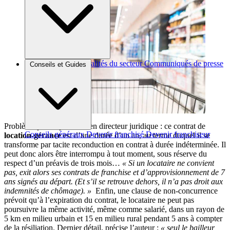
Brèves et actus
Actualités du secteur
Communiqués de presse
Conseils et Guides
Interviews
Problème pointé par l’ancien directeur juridique : ce contrat de
Conseils généraux
Devenir franchisé
Devenir franchiseur
location-gérance
est d’une durée d’un an, au terme duquel il se
transforme par tacite reconduction en contrat à durée indéterminée. Il
peut donc alors être interrompu à tout moment, sous réserve du
respect d’un préavis de trois mois…
« Si un locataire ne convient
pas, exit alors ses contrats de franchise et d’approvisionnement de 7
ans signés au départ. (Et s’il se retrouve dehors, il n’a pas droit aux
indemnités de chômage). »
Enfin, une clause de non-concurrence
prévoit qu’à l’expiration du contrat, le locataire ne peut pas
poursuivre la même activité, même comme salarié, dans un rayon de
5 km en milieu urbain et 15 en milieu rural pendant 5 ans à compter
de la résiliation. Dernier détail, précise l’auteur :
« seul le bailleur