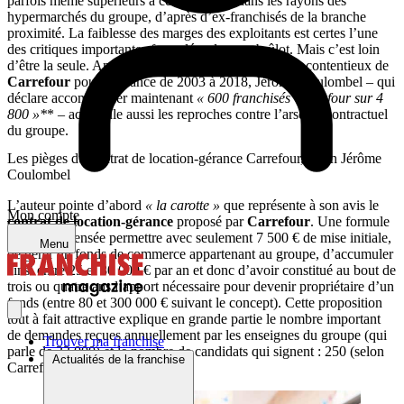
parfois même supérieurs à ceux affichés dans les rayons des
hypermarchés du groupe, d’après d’ex-franchisés de la branche
proximité. La faiblesse des marges des exploitants est certes l’une
des critiques importantes formulées dans ce brûlot. Mais c’est loin
d’être la seule. Ancien directeur juridique du service contentieux de
Carrefour
pour la France de 2003 à 2018, Jérôme Coulombel – qui
déclare accompagner maintenant
« 600 franchisés Carrefour sur 4
800 »*
*
–
accumule aussi les reproches contre l’arsenal contractuel
du groupe.
Les pièges du contrat de location-gérance Carrefour, selon Jérôme
Coulombel
L’auteur pointe d’abord
« la carotte »
que représente à son avis le
Mon compte
contrat de location-gérance
proposé par
Carrefour
. Une formule
alléchante censée permettre avec seulement 7 500 € de mise initiale,
Menu
de gérer un fonds de commerce appartenant au groupe, d’accumuler
ainsi entre 25 et 30 000 € par an et donc d’avoir constitué au bout de
trois ou quatre ans l’apport nécessaire pour devenir propriétaire d’un
fonds (entre 80 et 300 000 € suivant le concept). Cette proposition
tout à fait attractive explique en grande partie le nombre important
de demandes reçues annuellement par les enseignes du groupe (qui
Trouver ma franchise
parle de 33 000) et le nombre de candidats qui signent : 250 (selon
Actualités de la franchise
Carrefour).