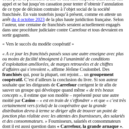
appel et se bat jusqu’en cassation pour tenter d’obtenir l’annulation
de ce type de décision contraire à l’objet social de la société
franchisée. En vain toutefois jusqu’à présent, comme en atteste un
arrêt
du 4 octobre 2023
de la plus haute juridiction française. Selon
l’auteur, une centaine de franchisés seraient actuellement engagés
dans une procédure judiciaire contre Carrefour et tous devraient en
sortir gagnants.
« Vers le succès du modèle coopératif »
« A ce jour les franchisés passés sous une autre enseigne avec plus
ou moins de facilité témoignent à l’unanimité de conditions
d’exploitation améliorées, de marges retrouvées et de chiffres
d’affaires qui s’envolent »
, affirme Jérôme Coulombel. Des
franchisés
qui, pour la plupart, ont rejoint… un
groupement
coopératif.
C’est d’ailleurs la conclusion du livre. Si son auteur
souhaite que les dirigeants de
Carrefour
corrigent le tir afin de
sauver un groupe qui développe quand même
« de très beaux
concepts »
, il estime que son modèle – représenté pour une autre
moitié par
Casino
–
« est en train de s’effondrer »
et que
« c’est très
certainement vers (celui) de la coopérative que la grande
distribution devra à terme se diriger afin de trouver un point de
jonction plus réaliste avec les attentes des fournisseurs, des salariés
et des consommateurs. »
Fournisseurs, salariés et consommateurs
dont il est aussi question dans
« Carrefour, la grande arnaque »
.