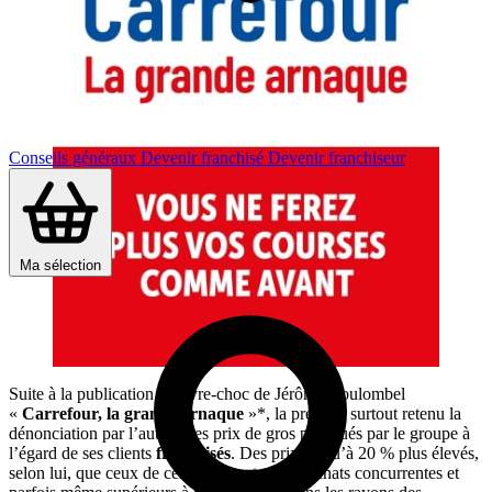
Conseils généraux
Devenir franchisé
Devenir franchiseur
Ma sélection
Suite à la publication du livre-choc de Jérôme Coulombel
«
Carrefour, la grande arnaque
»*, la presse a surtout retenu la
dénonciation par l’auteur des prix de gros pratiqués par le groupe à
l’égard de ses clients
franchisés
. Des prix jusqu’à 20 % plus élevés,
selon lui, que ceux de certaines centrales d’achats concurrentes et