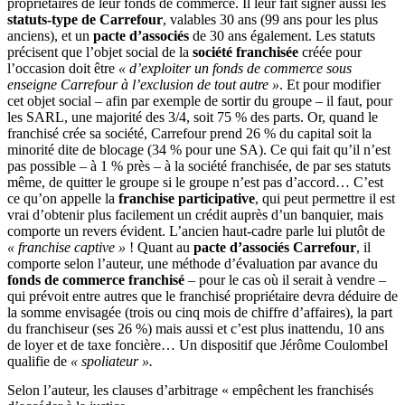
propriétaires de leur fonds de commerce. Il leur fait signer aussi les
statuts-type de Carrefour
, valables 30 ans (99 ans pour les plus
anciens), et un
pacte d’associés
de 30 ans également. Les statuts
précisent que l’objet social de la
société franchisée
créée pour
l’occasion doit être
« d’exploiter un fonds de commerce sous
enseigne Carrefour à l’exclusion de tout autre »
. Et pour modifier
cet objet social – afin par exemple de sortir du groupe – il faut, pour
les SARL, une majorité des 3/4, soit 75 % des parts. Or, quand le
franchisé crée sa société, Carrefour prend 26 % du capital soit la
minorité dite de blocage (34 % pour une SA). Ce qui fait qu’il n’est
pas possible – à 1 % près – à la société franchisée, de par ses statuts
même, de quitter le groupe si le groupe n’est pas d’accord… C’est
ce qu’on appelle la
franchise participative
, qui peut permettre il est
vrai d’obtenir plus facilement un crédit auprès d’un banquier, mais
comporte un revers évident. L’ancien haut-cadre parle lui plutôt de
« franchise captive »
! Quant au
pacte d’associés Carrefour
, il
comporte selon l’auteur, une méthode d’évaluation par avance du
fonds de commerce franchisé
– pour le cas où il serait à vendre –
qui prévoit entre autres que le franchisé propriétaire devra déduire de
la somme envisagée (trois ou cinq mois de chiffre d’affaires), la part
du franchiseur (ses 26 %) mais aussi et c’est plus inattendu, 10 ans
de loyer et de taxe foncière… Un dispositif que Jérôme Coulombel
qualifie de
« spoliateur ».
Selon l’auteur, les clauses d’arbitrage « empêchent les franchisés