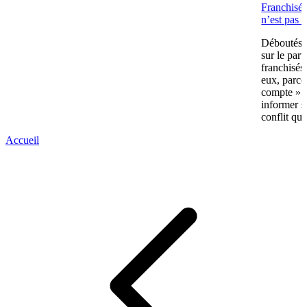
Franchisés
n’est pas 
Déboutés e
sur le part
franchisés
eux, parce
compte » av
informer s
conflit qui
Accueil