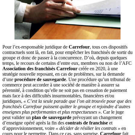
Pour l’ex-responsable juridique de
Carrefour
, tous ces dispositifs
contractuels sont là, en fait, pour empêcher les franchisés de sortir du
groupe et donc de passer à la concurrence. D’où, depuis quelques
temps, le recours de certains d’entre eux, membres ou non de l’AFC
Association des franchisés Carrefour
créée en 2020, à une
stratégie nouvelle reposant, en cas de problèmes, sur la demande
d’une
procédure de sauvegarde
. Une procédure qu’un tribunal de
commerce peut accorder à une société de manière à assurer sa
pérennité, à condition qu’elle ne soit pas en cessation de paiement
mais face à des difficultés insurmontables, financières et/ou
juridiques,
« C’est la seule parade que l’on ait trouvée pour que des
franchisés Carrefour puissent quitter le groupe et rejoindre d’autres
enseignes plus performantes et plus respectueuses ».
Car le juge
peut valider un
plan de sauvegarde
prévoyant un changement
d’enseigne opéré après la fin des
contrats de franchise
et
d’approvisionnement, voire
« décider de résilier les contrats »
en
cours pour le permettre. Dans ce cas, sans surprise,
Carrefour
fait