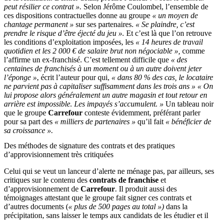
peut résilier ce contrat ».
Selon Jérôme Coulombel, l’ensemble de
ces dispositions contractuelles donne au groupe
« un moyen de
chantage permanent »
sur ses partenaires.
« Se plaindre, c’est
prendre le risque d’être éjecté du jeu ».
Et c’est là que l’on retrouve
les conditions d’exploitation imposées, les
« 14 heures de travail
quotidien et les 2 000 € de salaire brut non négociable »,
comme
l’affirme un ex-franchisé. C’est tellement difficile que
« des
centaines de franchisés à un moment ou à un autre doivent jeter
l’éponge »
, écrit l’auteur pour qui,
« dans 80 % des cas, le locataire
ne parvient pas à capitaliser suffisamment dans les trois ans »
« On
lui propose alors généralement un autre magasin et tout retour en
arrière est impossible. Les impayés s’accumulent. »
Un tableau noir
que le groupe
Carrefour
conteste évidemment, préférant parler
pour sa part des
« milliers de partenaires »
qu’il fait
« bénéficier de
sa croissance ».
Des méthodes de signature des contrats et des pratiques
d’approvisionnement très critiquées
Celui qui se veut un lanceur d’alerte ne ménage pas, par ailleurs, ses
critiques sur le contenu des
contrats de franchise
et
d’approvisionnement de
Carrefour
. Il produit aussi des
témoignages attestant que le groupe fait signer ces contrats et
d’autres documents (
« plus de 500 pages au total »)
dans la
précipitation, sans laisser le temps aux candidats de les étudier et il