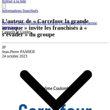
Retour à la liste
Informations franchisés
L’auteur de « Carrefour la grande
Brèves et actus
Actualités du secteur
Communiqués de presse
arnaque » invite les franchisés à «
Interviews
Conseils et Guides
s’évader » du groupe
JP
Jean-Pierre PAMIER
24 octobre 2023