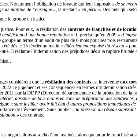
uelles. Notamment l’obligation de loyauté qui leur imposait
« de se mettr
age de marque de l’enseigne »,
la mettant
« en péril »
. Des faits qui, selo
igne le groupe en justice
justice. Pour eux, la résiliation des
contrats de franchise et de locati
et bénéficiant d’une bonne réputation »
. Il précise qu’en 2009
« d’import
le groupe au terme d’un audit de plus de 6 mois pour ses trois restaurants
a été dès le 15 février au matin
« littéralement expulsé du réseau »
pour
itié. Il réclame l’indemnisation des préjudices liés à la rupture brutale d
nchisé…
juges considèrent que la
résiliation des contrats
est intervenue
aux tor
in 2022 ce jugement et ses conséquences en termes d’indemnisation (très 
er 2011 par la DDPP (Direction départementale de la protection de la po
matériel, absence de lave-mains en zone de préparation des sandwichs, 
seigne
« sans justifier avoir fait état d’autres propositions immédiates de 
ortance de l’événement. Sans oublier
« la pression du réseau subissant 
siliation »
des contrats.
 les négociations au-delà d’une matinée, alors que pour le franchisé aus