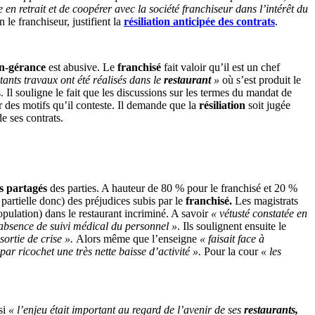
e en retrait et de coopérer avec la société franchiseur dans l’intérêt du
n le franchiseur, justifient la
résiliation anticipée des contrats
.
on-gérance
est abusive. Le
franchisé
fait valoir qu’il est un chef
ants travaux ont été réalisés dans le
restaurant
»
où s’est produit le
. Il souligne le fait que les discussions sur les termes du mandat de
 des motifs qu’il conteste. Il demande que la
résiliation
soit jugée
e ses contrats.
ts partagés
des parties. A hauteur de 80 % pour le franchisé et 20 %
partielle donc) des préjudices subis par le
franchisé.
Les magistrats
pulation) dans le restaurant incriminé. A savoir
« vétusté constatée en
absence de suivi médical du personnel »
. Ils soulignent ensuite le
sortie de crise ».
Alors même que l’enseigne
« faisait face à
par ricochet une très nette baisse d’activité ».
Pour la cour
« les
si
« l’enjeu était important au regard de l’avenir de ses
restaurants,