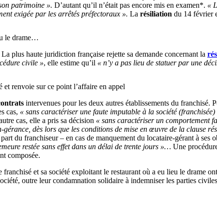
 son patrimoine ».
D’autant qu’il n’était pas encore mis en examen*.
« L
ment exigée par les arrêtés préfectoraux ».
La
résiliation
du 14 février 
ieu le drame…
n. La plus haute juridiction française rejette sa demande concernant la
rés
cédure civile »
, elle estime qu’il
« n’y a pas lieu de statuer par une déc
et renvoie sur ce point l’affaire en appel
 contrats
intervenues pour les deux autres établissements du franchisé. P
es cas,
« sans caractériser une faute imputable à la société (franchisée) a
tre cas, elle a pris sa décision
« sans caractériser un comportement fau
-gérance, dès lors que les conditions de mise en œuvre de la clause rés
a part du franchiseur – en cas de manquement du locataire-gérant à ses ob
meure restée sans effet dans un délai de trente jours »…
Une procédure 
ment composée.
franchisé et sa société exploitant le restaurant où a eu lieu le drame o
société, outre leur condamnation solidaire à indemniser les parties civ