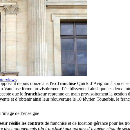
nterviews
e opposant depuis douze ans
l’ex-franchisé
Quick d’Avignon à son enseig
du Vaucluse ferme provisoirement l’établissement ainsi que les deux aut
accepte que le
franchiseur
reprenne en main provisoirement la gestion de
 vente et d’obtenir ainsi leur réouverture le 10 février. Toutefois, le fra
à l’image de l’enseigne
seur résilie les contrats
de franchise et de location-gérance pour les tro
ière des manquements (du franchisé) aux normes d’hygiène et/ou de sécur