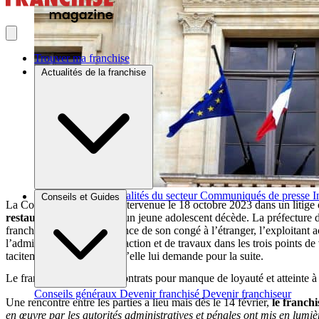
Trouver ma franchise
Actualités de la franchise
Brèves et actus
Actualités du secteur
Communiqués de presse
I
Conseils et Guides
La Cour de cassation est intervenue le 18 octobre 2023 dans un litig
restaurants
du franchisé, un jeune adolescent décède. La préfecture 
franchisé. Revenu en urgence de son congé à l’étranger, l’exploitant 
l’administration un plan d’action et de travaux dans les trois points de
tacitement renouvelable qu’elle lui demande pour la suite.
Le franchiseur résilie les contrats pour manque de loyauté et atteinte 
Conseils généraux
Devenir franchisé
Devenir franchiseur
Une rencontre entre les parties a lieu mais dès le 14 février,
le franchi
en œuvre par les autorités administratives et pénales ont mis en lum