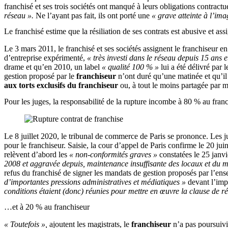
franchisé et ses trois sociétés ont manqué à leurs obligations contract
réseau ».
Ne l’ayant pas fait, ils ont porté une
« grave atteinte à l’im
Le franchisé estime que la résiliation de ses contrats est abusive et ass
Le 3 mars 2011, le franchisé et ses sociétés assignent le franchiseur en 
d’entreprise expérimenté,
« très investi dans le réseau depuis 15 ans 
drame et qu’en 2010, un label
« qualité 100 % »
lui a été délivré par 
gestion proposé par le
franchiseur
n’ont duré qu’une matinée et qu’il 
aux torts exclusifs du franchiseur
ou, à tout le moins partagée par mo
Pour les juges, la responsabilité de la rupture incombe à 80 % au fra
Le 8 juillet 2020, le tribunal de commerce de Paris se prononce. Les 
pour le franchiseur. Saisie, la cour d’appel de Paris confirme le 20 ju
relèvent d’abord les
« non-conformités graves »
constatées le 25 janvi
2008 et aggravée depuis, maintenance insuffisante des locaux et du 
refus du franchisé de signer les mandats de gestion proposés par l’en
d’importantes pressions administratives et médiatiques »
devant l’imp
conditions étaient (donc) réunies pour mettre en œuvre la clause de ré
…et à 20 % au franchiseur
« Toutefois »,
ajoutent les magistrats, le
franchiseur
n’a pas poursuivi