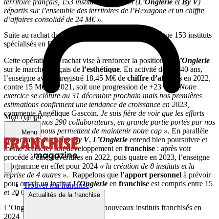
territoire français, 153 instituts spécialisés (
L’Onglerie
et
By V
)
répartis sur l’ensemble des territoires de l’Hexagone et un chiffre
d’affaires consolidé de 24 M€ ».
Suite au rachat du réseau By V, L’Onglerie revendique 153 instituts
spécialisés en France
Cette opération de rachat vise à renforcer la position de
L’Onglerie
sur le marché français de
l’esthétique
. En activité depuis 40 ans,
l’enseigne avait enregistré 18,45 M€ de
chiffre d’affaires
en 2022,
contre 15 M€ en 2021, soit une progression de +23 %.
« Notre
exercice se clôture au 31 décembre prochain mais nos premières
estimations confirment une tendance de croissance en 2023,
commente Angélique Gascoin
. Je suis fière de voir que les efforts
Mon compte
collectifs de nos 290 collaborateurs, en grande partie portés par nos
franchisés
, nous permettent de maintenir notre cap ».
En parallèle
Menu
du rachat de la chaîne
By V
,
L’Onglerie
entend bien poursuivre et
même accélérer son développement en
franchise
: après voir
procédé à cinq ouvertures en 2022, puis quatre en 2023, l’enseigne
programme en effet pour 2024
« la création de 8 instituts et la
reprise de 4 autres ».
Rappelons que l’
apport personnel
à prévoir
pour ouvrir un institut
L’Onglerie
en
franchise
est compris entre 15
Trouver ma franchise
et 20 000 €.
Actualités de la franchise
L’Onglerie prévoit d’ouvrir huit nouveaux instituts franchisés en
2024