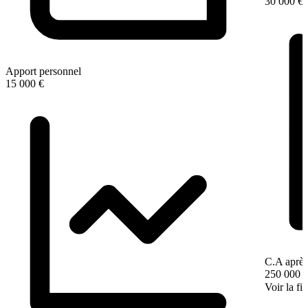
30 000 €
Apport personnel
15 000 €
C.A après
250 000 
Voir la fi