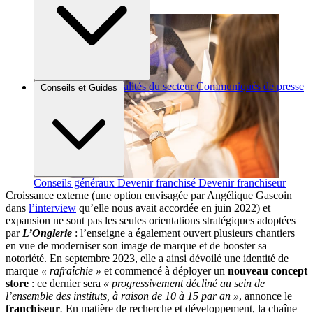
Brèves et actus
Actualités du secteur
Communiqués de presse
Conseils et Guides
Interviews
Conseils généraux
Devenir franchisé
Devenir franchiseur
Croissance externe (une option envisagée par Angélique Gascoin
dans
l’interview
qu’elle nous avait accordée en juin 2022) et
expansion ne sont pas les seules orientations stratégiques adoptées
par
L’Onglerie
: l’enseigne a également ouvert plusieurs chantiers
en vue de moderniser son image de marque et de booster sa
notoriété. En septembre 2023, elle a ainsi dévoilé une identité de
marque
« rafraîchie »
et commencé à déployer un
nouveau concept
store
: ce dernier sera
« progressivement décliné au sein de
l’ensemble des instituts, à raison de 10 à 15 par an »
, annonce le
franchiseur
.
En matière de recherche et développement, la chaîne