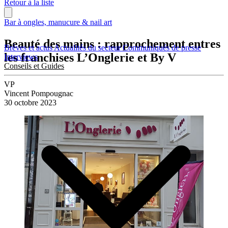
Retour à la liste
Bar à ongles, manucure & nail art
Beauté des mains : rapprochement entres
Brèves et actus
Actualités du secteur
Communiqués de presse
les franchises L’Onglerie et By V
Interviews
Conseils et Guides
VP
Vincent Pompougnac
30 octobre 2023