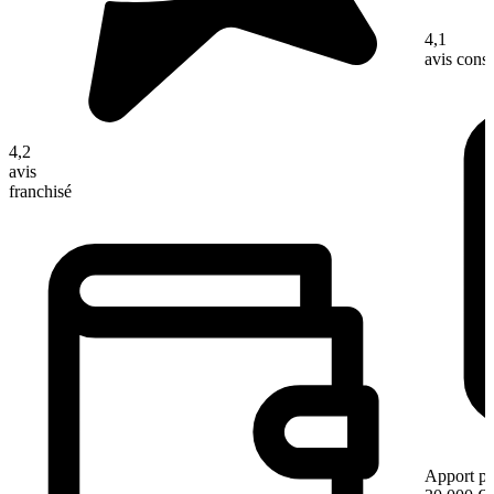
4,1
avis con
4,2
avis
franchisé
Apport pe