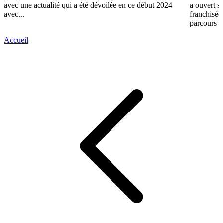
avec une actualité qui a été dévoilée en ce début 2024
a ouvert s
avec...
franchisée
parcours :«
Accueil