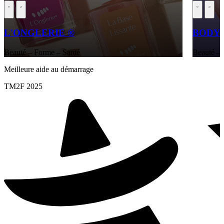
L'ONGLERIE ®
BODY 
Beauté – Forme – Santé
Beauté – 
Meilleure aide au démarrage
TM2F 2025