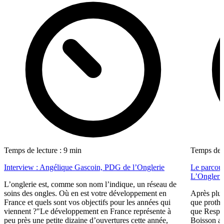
Temps de lecture : 9 min
Temps de l
Interview : Angélique Gascoin, PDG de l’Onglerie
Le parcour
L’Ongleri
L’onglerie est, comme son nom l’indique, un réseau de
soins des ongles. Où en est votre développement en
Après plus
France et quels sont vos objectifs pour les années qui
que prothé
viennent ?"Le développement en France représente à
que Respo
peu près une petite dizaine d’ouvertures cette année,
Boisson a 