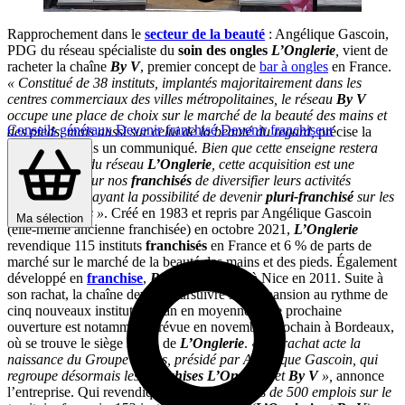
Rapprochement dans le
secteur de la beauté
: Angélique Gascoin,
PDG du réseau spécialiste du
soin des ongles
L’Onglerie
,
vient de
racheter la chaîne
By V
, premier concept de
bar à ongles
en France.
« Constitué de 38 instituts, implantés majoritairement dans les
centres commerciaux des villes métropolitaines, le réseau
By V
occupe une place de choix sur le marché de la beauté des mains et
Conseils généraux
Devenir franchisé
Devenir franchiseur
des pieds, mais aussi sur celui de la beauté du regard,
précise la
repreneuse dans un communiqué
. Bien que cette enseigne restera
indépendante du réseau
L’Onglerie
, cette acquisition est une
opportunité pour nos
franchisés
de diversifier leurs activités
notamment en ayant la possibilité de devenir
pluri-franchisé
sur les
deux enseignes »
. Créé en 1983 et repris par Angélique Gascoin
Ma sélection
(elle-même ancienne franchisée) en octobre 2021,
L’Onglerie
revendique 115 instituts
franchisés
en France et 6 % de parts de
marché sur le marché de la beauté des mains et des pieds. Également
développé en
franchise
,
By V
a vu le jour à Nice en 2011. Suite à
son rachat, la chaîne devait poursuivre son expansion au rythme de
cinq nouveaux instituts par an en moyenne. Une prochaine
ouverture est notamment prévue en novembre prochain à Bordeaux,
où se trouve le siège social de
L’Onglerie
.
« Ce rachat acte la
naissance du Groupe Vénus, présidé par Angélique Gascoin, qui
regroupe désormais les
franchises L’Onglerie
et
By V
»,
annonce
l’entreprise. Qui revendique désormais
« près de 500 emplois sur le