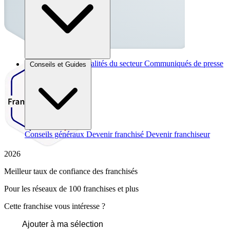
Brèves et actus
Actualités du secteur
Communiqués de presse
Conseils et Guides
Interviews
Conseils généraux
Devenir franchisé
Devenir franchiseur
2026
Meilleur taux de confiance des franchisés
Pour les réseaux de 100 franchises et plus
Cette franchise vous intéresse ?
Ajouter à ma sélection