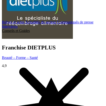
Brèves et actus
Actualités du secteur
Communiqués de presse
Interviews
Conseils et Guides
Franchise
DIETPLUS
Beauté – Forme – Santé
4,9