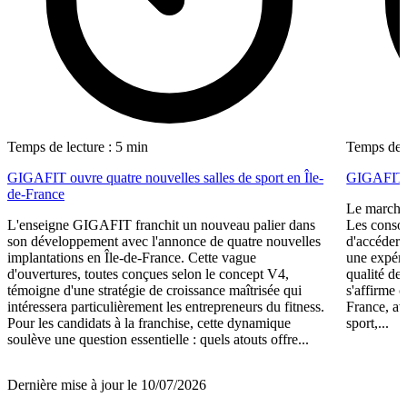
Temps de lecture : 5 min
Temps de l
GIGAFIT ouvre quatre nouvelles salles de sport en Île-
GIGAFIT r
de-France
Le marché 
L'enseigne GIGAFIT franchit un nouveau palier dans
Les consom
son développement avec l'annonce de quatre nouvelles
d'accéder 
implantations en Île-de-France. Cette vague
une expéri
d'ouvertures, toutes conçues selon le concept V4,
qualité de
témoigne d'une stratégie de croissance maîtrisée qui
s'affirme 
intéressera particulièrement les entrepreneurs du fitness.
France, av
Pour les candidats à la franchise, cette dynamique
sport,...
soulève une question essentielle : quels atouts offre...
Dernière mise à jour le 10/07/2026