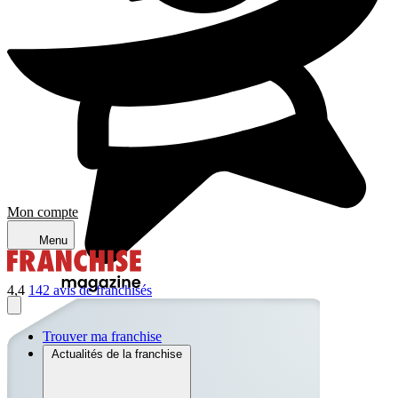
Mon compte
Menu
4,4
142 avis de franchisés
Trouver ma franchise
Actualités de la franchise