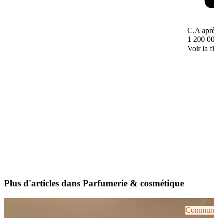
C.A après
1 200 000
Voir la fi
Plus d'articles dans Parfumerie & cosmétique
Communiqu