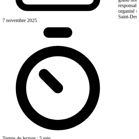
responsabl
organisé u
Saint-Denis
7 novembre 2025
Temps de lecture : 5 min