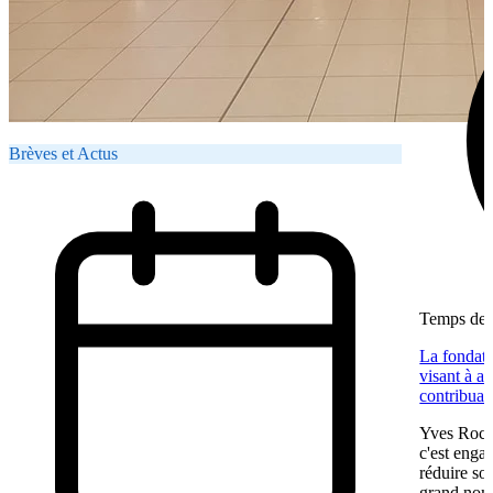
Brèves et Actus
Temps de l
La fondat
visant à am
contribuan
Yves Roch
c'est enga
réduire so
grand nomb