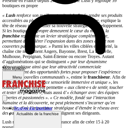
Présente en France depuis 2005, l’enseigne Lush y regroupe 39
boutiques en propre
«
Lush
renforce son maillage territorial afin de rendre ses produits
accessibles au plus grand nombre, partout en France,
explique la
tête de réseau pour justifier sa nouvelle stratégie de développement.
Si les boutiques en propre demeurent le cœur du modèle, la
franchise
représente un levier stratégique complémentaire,
permettant d’accélérer l’expansion dans des zones encore non
couvertes par la marque. »
Parmi les villes ciblées en priorité, la
chaîne cite notamment Angers, Bayonne, Brest, La Rochelle,
Mulhouse, Perpignan, Saint-Étienne ou encore Troyes. Autant
d’agglomérations qui se distinguent
« par leur dynamisme
démographique ainsi que leur attractivité commerciale
Mon compte
et représentent des opportunités fortes pour proposer l’expérience
Lush
à de nouvelles communautés »
, estime le
franchiseur
. Afin de
Menu
proposer une
« expérience sensorielle immersive et unique »
, les
boutiques
Lush
doivent permettre
« aux client·e·s de sentir, toucher
et tester les produits »,
mais aussi d’
« échanger avec des équipes
expertes et passionnées »
.
« Ce modèle, fondé sur l’interaction
humaine et la découverte, ne peut pleinement s’incarner qu’en
boutique, d’où l’importance stratégique d’étendre le réseau avec
Trouver ma franchise
des partenaires
franchisés
»
, soulignent ses dirigeants.
Actualités de la franchise
Lush relance son expansion en France afin de créer 15 à 20
nouvelles franchises d’ici 3 ans