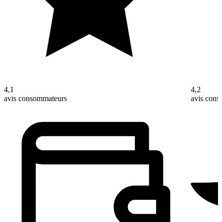
4,1
4,2
avis consommateurs
avis con