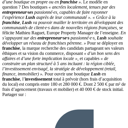
d’une boutique en propre ou en
franchise
».
Le modèle en
question ? Des boutiques
« ancrées localement, tenues par des
entrepreneur·ses
passionné·es, capables de faire rayonner
l’expérience
Lush
auprès de leur communauté ».
« Grâce à la
franchise
,
Lush
va pouvoir mailler le territoire en développant des
communautés de client·e·s dans de nouvelles régions françaises,
se
félicite Mathieu Raguet, Europe Property Manager de l’enseigne.
En
s’appuyant sur des
entrepreneur·se·s
passionné·e·s,
Lush
souhaite
développer un réseau de franchises pérenne. »
Pour se déployer en
franchise
, la marque recherche des candidats partageant ses valeurs
éthiques et sa vision du commerce, disposant
« d’un bon sens des
affaires et d’une forte implication locale »,
et capables
« de
construire un plan structuré à 5 ans incluant : la région ciblée,
l’investissement envisagé, la stratégie de développement (retail,
finance, immobilier) ».
Pour ouvrir une boutique
Lush
en
franchise
, l’
investissement
total à prévoir (hors frais d’acquisition
du local) est compris entre 180 et 280 000 €. Dont 2 500 € par m² de
frais d’agencement (travaux et mobilier) et 40 000 € de stock initial.
Partager sur :