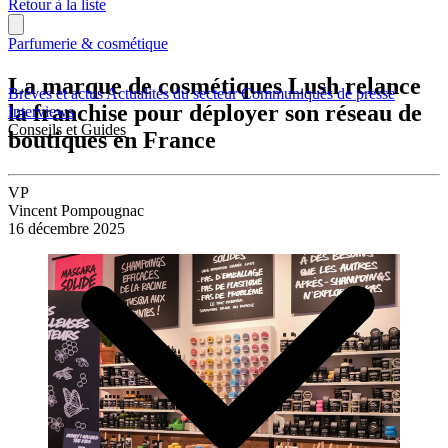
Retour à la liste
Parfumerie & cosmétique
La marque de cosmétiques Lush relance
Brèves et actus
Actualités du secteur
Communiqués de presse
la franchise pour déployer son réseau de
Interviews
Conseils et Guides
boutiques en France
VP
Vincent Pompougnac
16 décembre 2025