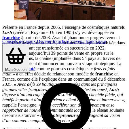
Présente en France depuis 2005, l’enseigne de cosmétiques naturels
Lush
(créée au Royaume-Uni en 1995) s’y est développée en
franchise
à partir de 2008. Avant d’abandonner progressivement
Conseils généraux
Devenir franchisé
Devenir franchiseur
cette formule à partir de 2015, sa dernière boutique
franchisée
dans
l’Hexagone ayant été transformée en succursale en 2022.
Revendiquant aujourd’hui 39 points de vente en propre sur le
territoire français, la chaîne (implantée dans 54 pays au travers de
869 adresses) vient d’annoncer un nouveau virage stratégique. La
marque de
beauté
connue pour ses cosmétiques
« frais et faits
Ma sélection
main »
a en effet décidé de relancer son modèle de
franchise
en
France, comme elle l’explique dans un communiqué du 9 décembre
2025.
« Avec déjà 39 boutiques implantées dans les principales
grandes villes françaises, du nord au sud et d’est en ouest,
Lush
dispose d’un ancrage territorial solide et d’une clientèle fidèle, qui
bénéficie partout d’une expérience client homogène et immersive »
,
rappelle l’enseigne. «
Pour accélérer son développement et se
rapprocher de nouvelles communautés locales »,
le réseau souhaite
désormais s’ouvrir «
à des
entrepreneur·ses
partageant sa vision
d’un commerce engagé, humain et expérientiel. »