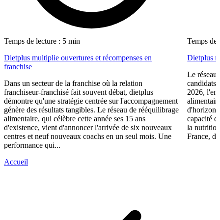
Temps de lecture : 5 min
Temps de l
Dietplus multiplie ouvertures et récompenses en
Dietplus 
franchise
Le réseau 
Dans un secteur de la franchise où la relation
candidats 
franchiseur-franchisé fait souvent débat, dietplus
2026, l'en
démontre qu'une stratégie centrée sur l'accompagnement
alimentair
génère des résultats tangibles. Le réseau de rééquilibrage
d'horizons 
alimentaire, qui célèbre cette année ses 15 ans
capacité d
d'existence, vient d'annoncer l'arrivée de six nouveaux
la nutriti
centres et neuf nouveaux coachs en un seul mois. Une
France, die
performance qui...
Accueil