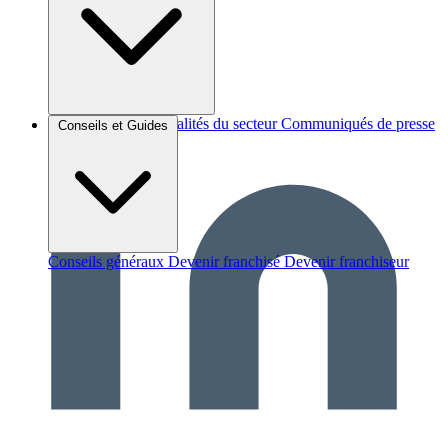
Brèves et actus
Actualités du secteur
Communiqués de presse
Conseils et Guides
Interviews
Conseils généraux
Devenir franchisé
Devenir franchiseur