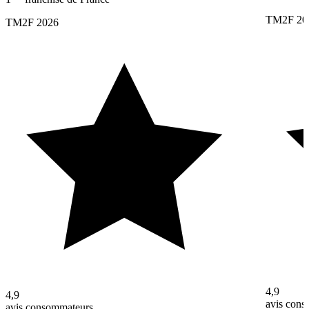
TM2F 20
TM2F 2026
4,9
4,9
avis con
avis consommateurs