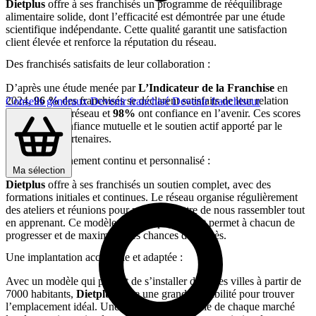
Dietplus
offre à ses franchisés un programme de rééquilibrage
alimentaire solide, dont l’efficacité est démontrée par une étude
scientifique indépendante. Cette qualité garantit une satisfaction
client élevée et renforce la réputation du réseau.
Des franchisés satisfaits de leur collaboration :
D’après une étude menée par
L’Indicateur de la Franchise
en
2024,
96 %
des franchisés se déclarent satisfaits de leur relation
Conseils généraux
Devenir franchisé
Devenir franchiseur
avec la tête de réseau et
98%
ont confiance en l’avenir. Ces scores
illustrent la confiance mutuelle et le soutien actif apporté par le
réseau à ses partenaires.
Un accompagnement continu et personnalisé :
Ma sélection
Dietplus
offre à ses franchisés un soutien complet, avec des
formations initiales et continues. Le réseau organise régulièrement
des ateliers et réunions pour nous permettre de nous rassembler tout
en apprenant. Ce modèle d’accompagnement permet à chacun de
progresser et de maximiser ses chances de succès.
Une implantation accessible et adaptée :
Avec un modèle qui permet de s’installer dans des villes à partir de
7000 habitants,
Dietplus
offre une grande flexibilité pour trouver
l’emplacement idéal. Une analyse approfondie de chaque marché