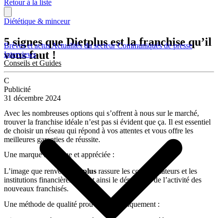
Retour à la liste
Diététique & minceur
5 signes que Dietplus est la franchise qu’il
Brèves et actus
Actualités du secteur
Communiqués de presse
vous faut !
Interviews
Conseils et Guides
C
Publicité
31 décembre 2024
Avec les nombreuses options qui s’offrent à nous sur le marché,
trouver la franchise idéale n’est pas si évident que ça. Il est essentiel
de choisir un réseau qui répond à vos attentes et vous offre les
meilleures garanties de réussite.
Une marque reconnue et appréciée :
L’image que renvoie
Dietplus
rassure les consommateurs et les
institutions financières, aidant ainsi le démarrage de l’activité des
nouveaux franchisés.
Une méthode de qualité prouvée scientifiquement :