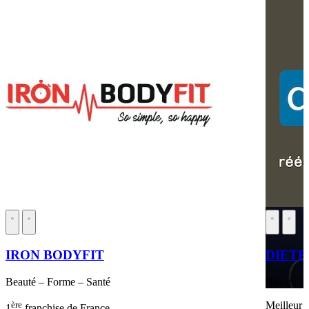
IRON BODYFIT
DIETP
Beauté – Forme – Santé
Beauté – 
ère
Meilleur 
1
franchise de France