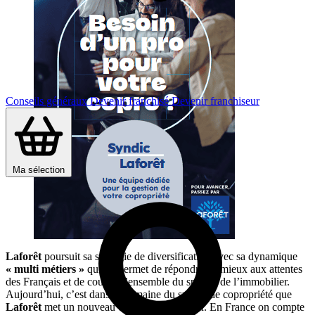
Conseils généraux
Devenir franchisé
Devenir franchiseur
Ma sélection
Laforêt
poursuit sa stratégie de diversification avec sa dynamique
« multi métiers »
qui lui permet de répondre au mieux aux attentes
des Français et de couvrir l’ensemble du spectre de l’immobilier.
Aujourd’hui, c’est dans le domaine du syndic de copropriété que
Laforêt
met un nouveau coup d’accélérateur. En France on compte