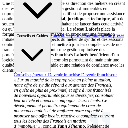
Une fois de plus,
Laforêt
renforce sa direction des métiers en créant
des ressources spécialisées dans la gestion d’immeubles en
copropriété. L’objectif de ce dispositif est de proposer une assistance
continue sur
les plans commercial
,
juridique
et
technique
, afin de
soutenir les agences, qu’elles souhaitent se lancer dans cette activité
ou qu’elles l’aient déjà développée. Le réseau
Laforêt
place la
formation au cœur de sa démarche en proposant une formation
Brèves et actus
Actualités du secteur
Communiqués de presse
Conseils et Guides
initiale couvrant tous les aspects du métier de syndic et des sessions
Interviews
continues pour approfondir et mettre à jour les compétences de nos
franchisés. Enfin, pour garantir une gestion optimisée des
portefeuilles immobiliers, les franchisés
Laforêt
bénéficient d’un
logiciel dédié, performant et complet permettant de maintenir une
qualité de service irréprochable et une relation de confiance avec les
clients propriétaires
Conseils généraux
Devenir franchisé
Devenir franchiseur
« Sur un marché de la copropriété en pleine mutation,
notre offre de syndic répond aux attentes des Français,
en quête de plus de proximité, et offre à nos franchisés
de nouvelles opportunités pour se diversifier, consolider
leur activité et mieux accompagner leurs clients. Ce
développement permettra également de créer de
nouveaux emplois et de renforcer notre capacité à
proposer une offre locale, réactive et complète couvrant
tous les besoins des Français en matière
d’immobilier »
, conclut
Yann Jéhanno
, Président de