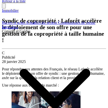
Retour à la liste
Immobilier
Syndic de copropriété : Laforêt accélère
Brèves et actus
Actualités du secteur
Communiqués de presse
le déploiement de son offre pour une
Interviews
Conseils et Guides
gestion de la copropriété à taille humaine
!
C
Publicité
28 janvier 2025
Pour répondre aux attentes des Français, le réseau Laforêt accélère
le déploiement de son offre de syndic : une gestion à taille humaine,
axée sur la qualité de la relation client et la proximité.
Une réponse aux besoins du marché :