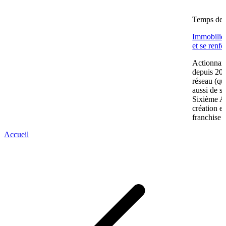
Temps de l
Immobilier
et se renf
Actionnair
depuis 202
réseau (qu
aussi de s
Sixième A
création e
franchise 
Accueil