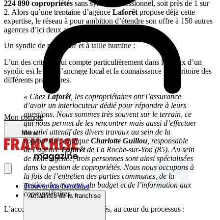
224 890 copropriétés
sans syndic professionnel, soit près de 1 sur
2. Alors qu’une trentaine d’agence
Laforêt
propose déjà cette
expertise, le réseau à pour ambition d’étendre son offre à 150 autres
agences d’ici deux ans.
Un syndic de proximité et à taille humine :
L’un des critères qui compte particulièrement dans le choix d’un
syndic est le lieu d’ancrage local et la connaissance du territoire des
différents prestataires.
« Chez
Laforêt
, les copropriétaires ont l’assurance
d’avoir un interlocuteur dédié pour répondre à leurs
questions. Nous sommes très souvent sur le terrain, ce
Mon compte
qui nous permet de les rencontrer mais aussi d’effectuer
un suivi attentif des divers travaux au sein de la
Menu
copropriété, explique
Charlotte Guillou
, responsable
de l’agence
Laforêt
de La Roche-sur-Yon (85). Au sein
de notre agence, trois personnes sont ainsi spécialisées
dans la gestion de copropriétés. Nous nous occupons à
la fois de l’entretien des parties communes, de la
gestion des travaux, du budget et
de l’information aux
Trouver ma franchise
copropriétaires. »
Actualités de la franchise
L’accompagnement des franchisés, au cœur du processus :