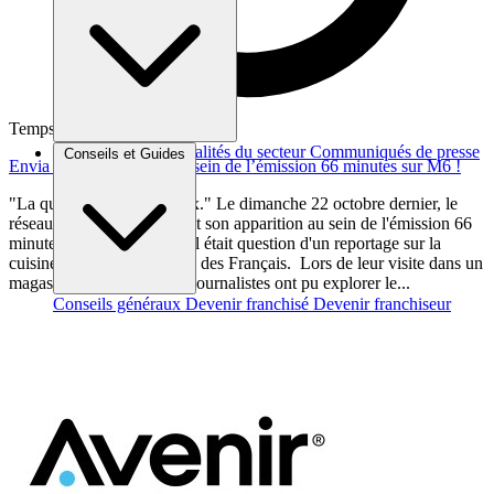
Temps de lecture : 2 min
Brèves et actus
Actualités du secteur
Communiqués de presse
Conseils et Guides
Envia Cuisines présent au sein de l’émission 66 minutes sur M6 !
Interviews
"La qualité au meilleur prix." Le dimanche 22 octobre dernier, le
réseau Envia Cuisines a fait son apparition au sein de l'émission 66
minutes, diffusée sur M6. Il était question d'un reportage sur la
cuisine, élue pièce préférée des Français. Lors de leur visite dans un
magasin de la marque, les journalistes ont pu explorer le...
Conseils généraux
Devenir franchisé
Devenir franchiseur