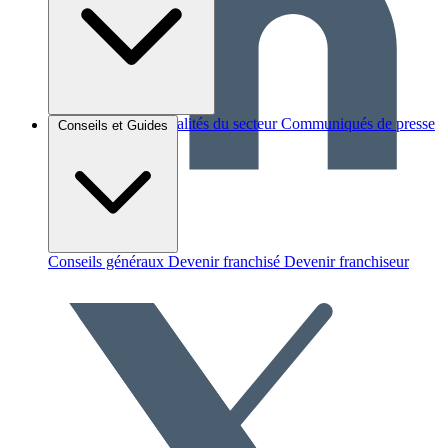
Brèves et actus
Actualités du secteur
Communiqués de presse
Conseils et Guides
Interviews
Conseils généraux
Devenir franchisé
Devenir franchiseur