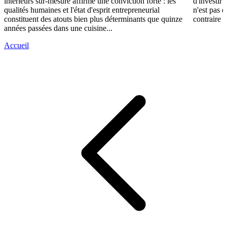
intérieurs sur-mesure affirme une conviction forte : les
d'investir 
qualités humaines et l'état d'esprit entrepreneurial
n'est pas 
constituent des atouts bien plus déterminants que quinze
contraire d
années passées dans une cuisine...
Accueil