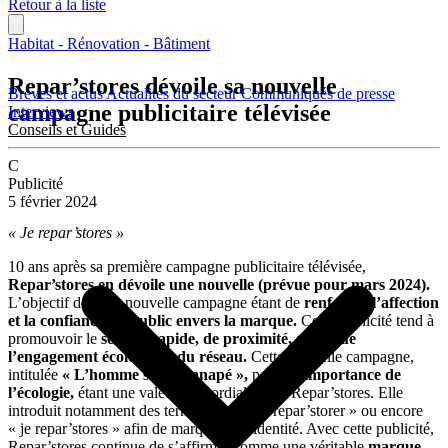
Retour à la liste
Habitat - Rénovation - Bâtiment
Repar’stores dévoile sa nouvelle
Brèves et actus
Actualités du secteur
Communiqués de presse
campagne publicitaire télévisée
Interviews
Conseils et Guides
C
Publicité
5 février 2024
« Je repar’stores »
10 ans après sa première campagne publicitaire télévisée,
Repar’stores en dévoile une nouvelle (prévue pour mars 2024).
L’objectif de cette nouvelle campagne étant de
renforcer l’affection
et la confiance du public envers la marque.
Cette publicité tend à
promouvoir le
service rapide, de proximité, ainsi que
l’engagement écologique du réseau.
Cette nouvelle campagne,
intitulée
« L’homme sur le canapé »,
pointe
l’importance de
l’écologie,
étant une valeur primordiale pour Repar’stores. Elle
introduit notamment des termes tels que « repar’storer » ou encore
« je repar’stores » afin de marquer son identité. Avec cette publicité,
Repar’stores continue de s’affirmer comme une véritable
marque