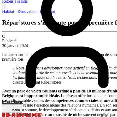
Retour à la liste
Habitat - Rénovation - Bâtiment
Répar’stores s’implante pour la première f
C
Publicité
30 janvier 2024
Le leader sur le marché de la réparation et de la modernisation de stor
première fois.
« Nous souhaitons développer notre activité en Belgique afin d’
voulant faire partie de cette nouvelle et belle aventure avec n
les futurs franchisés ont le choix.
Nous recherchons de nouveaux 
directeur général Répar’stores
Avec un
parc de volets roulants estimé à plus de 10 millions d’uni
Belgique est l’opportunité idéale.
Le réseau offre formation et souti
pas indispensable ; seules des
compétences commerciales et une affin
Mon compte
de ce réseau réside l’essence même des relations humaines. En son sei
d’activité. En somme, le développement s’adapte aux désirs et aux a
Menu
croissance fulgurante sur un marché de niche
souvent négligé par le