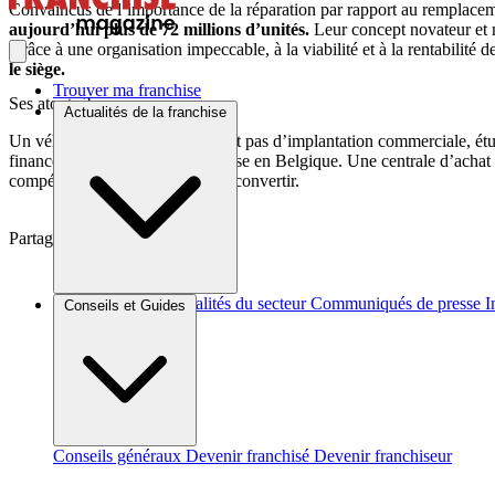
Convaincus de l’importance de la réparation par rapport au remplacemen
aujourd’hui plus de 72 millions d’unités.
Leur concept novateur et m
Grâce à une organisation impeccable, à la viabilité et à la rentabilité 
le siège.
Trouver ma franchise
Ses atouts ?
Actualités de la franchise
Un véhicule atelier ne nécessitant pas d’implantation commerciale, é
financement et créer son entreprise en Belgique. Une centrale d’achat
compétence et/ou même de se reconvertir.
Partager sur :
Brèves et actus
Actualités du secteur
Communiqués de presse
I
Conseils et Guides
Conseils généraux
Devenir franchisé
Devenir franchiseur