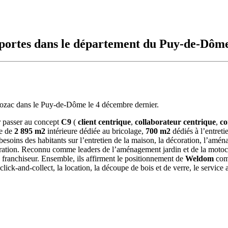
portes dans le département du Puy-de-Dôm
Mozac dans le Puy-de-Dôme le 4 décembre dernier.
r passer au concept
C9
(
client centrique
,
collaborateur centrique
,
co
e de
2 895 m2
intérieure dédiée au bricolage,
700 m2
dédiés à l’entreti
soins des habitants sur l’entretien de la maison, la décoration, l’aména
écoration. Reconnu comme leaders de l’aménagement jardin et de la motoc
u franchiseur. Ensemble, ils affirment le positionnement de
Weldom
comm
ick-and-collect, la location, la découpe de bois et de verre, le service 