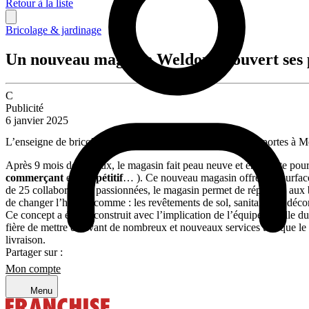
Retour à la liste
Bricolage & jardinage
Un nouveau magasin Weldom a ouvert ses 
C
Publicité
6 janvier 2025
L’enseigne de bricolage de proximité Weldom a ouvert ses portes à 
Après 9 mois de travaux, le magasin fait peau neuve et en profite pou
commerçant
et
compétitif
… ). Ce nouveau magasin offre une surfac
de 25 collaborateurs passionnées, le magasin permet de répondre aux be
de changer l’habitat comme : les revêtements de sol, sanitaires et d
Ce concept a été co-construit avec l’implication de l’équipe et celle d
fière de mettre en avant de nombreux et nouveaux services tels que le cl
livraison.
Partager sur :
Mon compte
Menu