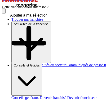
Cette franchise vous intéresse ?
Ajouter à ma sélection
Trouver ma franchise
Actualités de la franchise
Brèves et actus
Actualités du secteur
Communiqués de presse
I
Conseils et Guides
Conseils généraux
Devenir franchisé
Devenir franchiseur