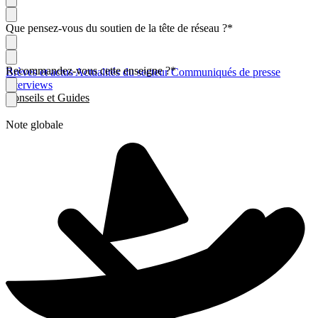
Que pensez-vous du soutien de la tête de réseau ?
*
Recommandez-vous cette enseigne ?
*
Brèves et actus
Actualités du secteur
Communiqués de presse
Interviews
Conseils et Guides
Note globale