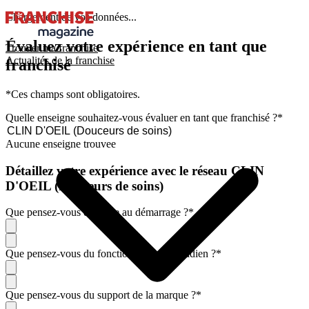
Chargement de vos données...
Évaluez votre expérience en tant que
Trouver ma franchise
Actualités de la franchise
franchisé
*Ces champs sont obligatoires.
Quelle enseigne souhaitez-vous évaluer en tant que franchisé ?
*
Aucune enseigne trouvee
Détaillez votre expérience avec le réseau CLIN
D'OEIL (Douceurs de soins)
Que pensez-vous de l'aide au démarrage ?
*
Que pensez-vous du fonctionnement quotidien ?
*
Que pensez-vous du support de la marque ?
*